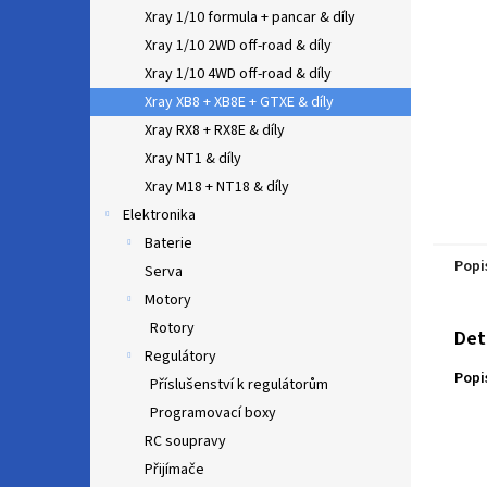
n
Xray 1/10 formula + pancar & díly
e
Xray 1/10 2WD off-road & díly
l
Xray 1/10 4WD off-road & díly
Xray XB8 + XB8E + GTXE & díly
Xray RX8 + RX8E & díly
Xray NT1 & díly
Xray M18 + NT18 & díly
Elektronika
Baterie
Popi
Serva
Motory
Rotory
Det
Regulátory
Popi
Příslušenství k regulátorům
Programovací boxy
RC soupravy
Přijímače