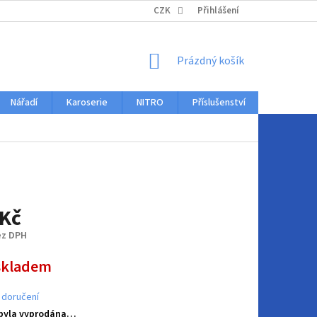
KONTAKTY
CZK
Přihlášení
NÁKUPNÍ
Prázdný košík
KOŠÍK
Nářadí
Karoserie
NITRO
Příslušenství
Auto dopl
 Kč
ez DPH
skladem
 doručení
 byla vyprodána…