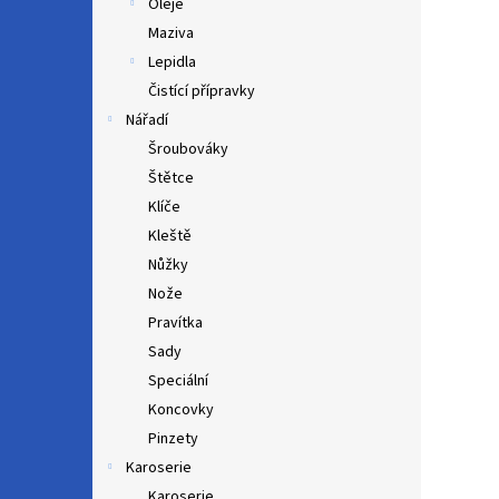
Oleje
Maziva
Lepidla
Čistící přípravky
Nářadí
Šroubováky
Štětce
Klíče
Kleště
Nůžky
Nože
Pravítka
Sady
Speciální
Koncovky
Pinzety
Karoserie
Karoserie