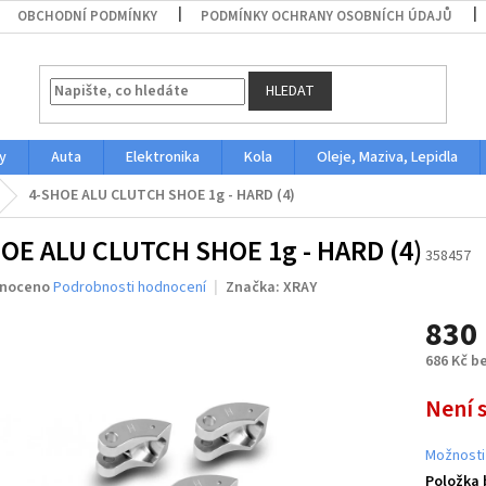
OBCHODNÍ PODMÍNKY
PODMÍNKY OCHRANY OSOBNÍCH ÚDAJŮ
HLEDAT
y
Auta
Elektronika
Kola
Oleje, Maziva, Lepidla
4-SHOE ALU CLUTCH SHOE 1g - HARD (4)
OE ALU CLUTCH SHOE 1g - HARD (4)
358457
né
noceno
Podrobnosti hodnocení
Značka:
XRAY
ení
830
u
686 Kč b
Měrná
Není 
cena:
ek.
Možnosti
Položka