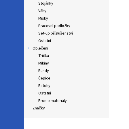
Stojánky
Váhy
Misky
Pracovní podložky
Set-up příslušenství
Ostatní
Oblečení
Trička
Mikiny
Bundy
Čepice
Batohy
Ostatní
Promo materiály
Značky
Z
á