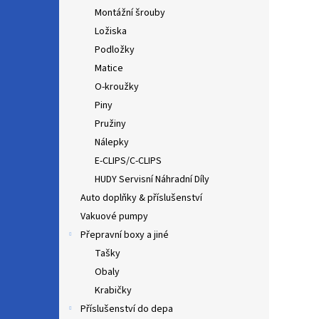
Montážní šrouby
Ložiska
Podložky
Matice
O-kroužky
Piny
Pružiny
Nálepky
E-CLIPS/C-CLIPS
HUDY Servisní Náhradní Díly
Auto doplňky & příslušenství
Vakuové pumpy
Přepravní boxy a jiné
Tašky
Obaly
Krabičky
Příslušenství do depa