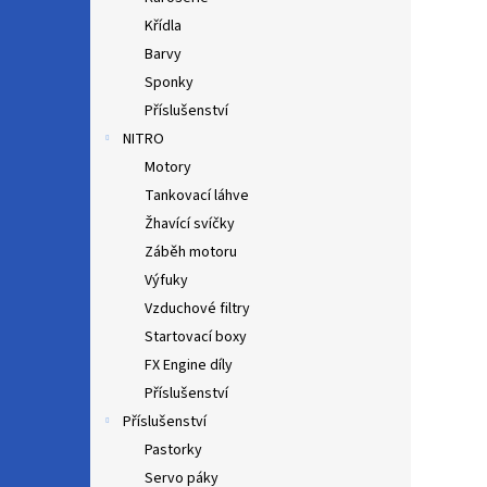
Křídla
Barvy
Sponky
Příslušenství
NITRO
Motory
Tankovací láhve
Žhavící svíčky
Záběh motoru
Výfuky
Vzduchové filtry
Startovací boxy
FX Engine díly
Příslušenství
Příslušenství
Pastorky
Servo páky