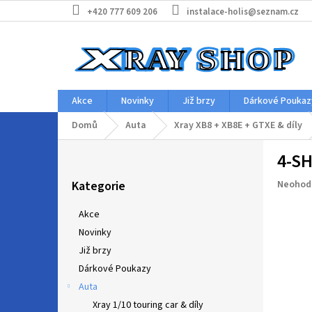
Přejít
+420 777 609 206
instalace-holis@seznam.cz
na
obsah
Akce
Novinky
Již brzy
Dárkové Poukaz
Domů
Auta
Xray XB8 + XB8E + GTXE & díly
P
4-SH
o
Přeskočit
s
Průměr
Kategorie
Neohod
kategorie
t
hodnoc
r
produkt
Akce
a
je
Novinky
n
0,0
z
Již brzy
n
5
í
Dárkové Poukazy
hvězdič
p
Auta
a
Xray 1/10 touring car & díly