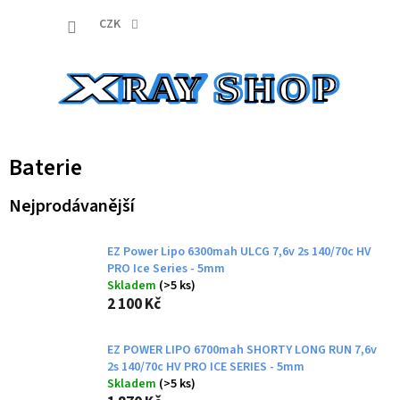
Přejít
NÁKUP
na
CZK
obsah
KOŠÍK
Baterie
Nejprodávanější
EZ Power Lipo 6300mah ULCG 7,6v 2s 140/70c HV
PRO Ice Series - 5mm
Skladem
(>5 ks)
2 100 Kč
EZ POWER LIPO 6700mah SHORTY LONG RUN 7,6v
2s 140/70c HV PRO ICE SERIES - 5mm
Skladem
(>5 ks)