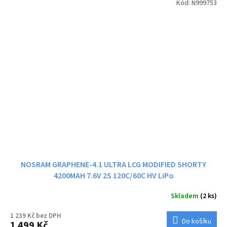
Kód:
N999753
NOSRAM GRAPHENE-4.1 ULTRA LCG MODIFIED SHORTY
4200MAH 7.6V 2S 120C/60C HV LiPo
Skladem
(2 ks)
1 239 Kč bez DPH
Do košíku
1 499 Kč