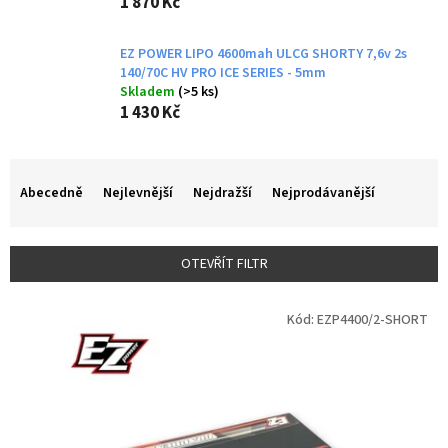
1 870 Kč
EZ POWER LIPO 4600mah ULCG SHORTY 7,6v 2s
140/70C HV PRO ICE SERIES - 5mm
Skladem
(>5 ks)
1 430 Kč
Ř
a
Abecedně
Nejlevnější
Nejdražší
Nejprodávanější
z
e
n
OTEVŘÍT FILTR
í
p
V
r
Kód:
EZP4400/2-SHORT
ý
o
p
d
i
u
s
k
p
t
r