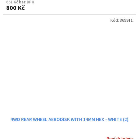
661 Kč bez DPH
800 Kč
Kód:
369911
4WD REAR WHEEL AERODISK WITH 14MM HEX - WHITE (2)
Není skladem