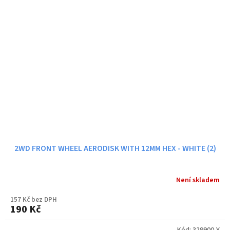
2WD FRONT WHEEL AERODISK WITH 12MM HEX - WHITE (2)
Není skladem
157 Kč bez DPH
190 Kč
Kód:
329900-Y