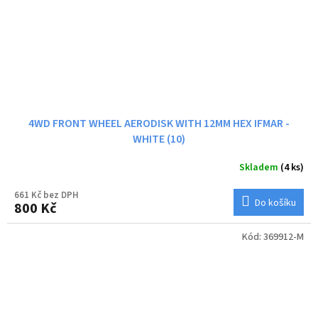
4WD FRONT WHEEL AERODISK WITH 12MM HEX IFMAR -
WHITE (10)
Skladem
(4 ks)
661 Kč bez DPH
Do košíku
800 Kč
Kód:
369912-M