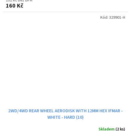
132 Kč bez DPH
160 Kč
Kód:
329901-H
2WD/4WD REAR WHEEL AERODISK WITH 12MM HEX IFMAR -
WHITE - HARD (10)
Skladem
(2 ks)