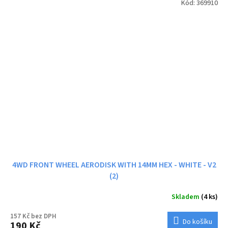
Kód:
369910
4WD FRONT WHEEL AERODISK WITH 14MM HEX - WHITE - V2
(2)
Skladem
(4 ks)
157 Kč bez DPH
Do košíku
190 Kč