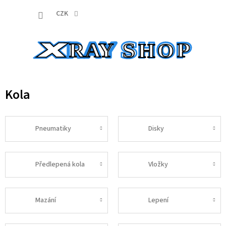
Přejít
NÁKUP
na
CZK
obsah
KOŠÍK
Kola
Pneumatiky
Disky
Předlepená kola
Vložky
Mazání
Lepení