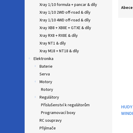
Ř
n
Xray 1/10 formula + pancar & díly
a
e
Abece
Xray 1/10 2WD off-road & díly
z
l
e
Xray 1/10 4WD off-road & díly
n
Xray XB8 + XB8E + GTXE & díly
í
Xray RX8 + RX8E & díly
p
V
Xray NT1 & díly
r
ý
Xray M18 + NT18 & díly
o
p
d
Elektronika
i
u
Baterie
s
k
Serva
p
t
r
Motory
ů
o
Rotory
d
Regulátory
u
Příslušenství k regulátorům
HUDY
k
Programovací boxy
WINDB
t
ů
RC soupravy
Přijímače