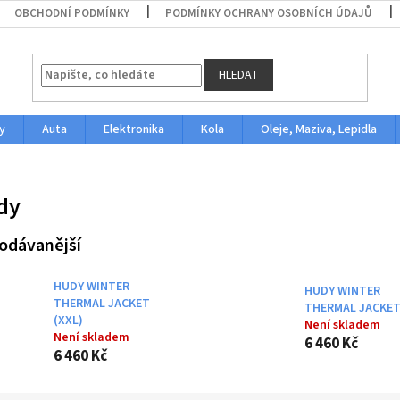
OBCHODNÍ PODMÍNKY
PODMÍNKY OCHRANY OSOBNÍCH ÚDAJŮ
HLEDAT
y
Auta
Elektronika
Kola
Oleje, Maziva, Lepidla
dy
odávanější
HUDY WINTER
HUDY WINTER
THERMAL JACKET
THERMAL JACKET
(XXL)
Není skladem
Není skladem
6 460 Kč
6 460 Kč