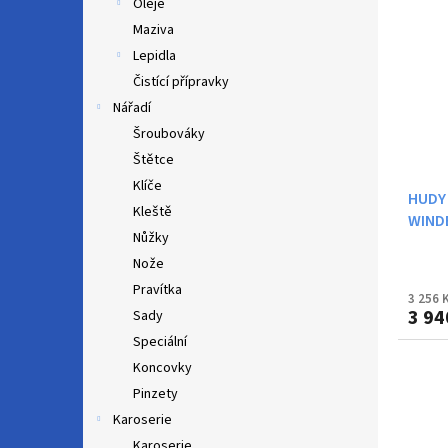
Oleje
Maziva
Lepidla
Čistící přípravky
Nářadí
Šroubováky
Štětce
Klíče
HUDY
Kleště
WIND
Nůžky
Nože
Pravítka
3 256 
3 94
Sady
Speciální
Koncovky
Pinzety
Karoserie
Karoserie