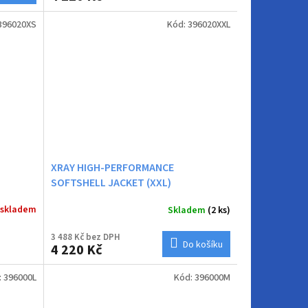
396020XS
Kód:
396020XXL
XRAY HIGH-PERFORMANCE
SOFTSHELL JACKET (XXL)
 skladem
Skladem
(2 ks)
3 488 Kč bez DPH
Do košíku
4 220 Kč
:
396000L
Kód:
396000M