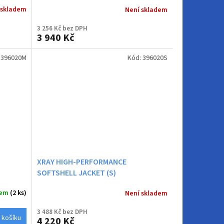
 skladem
Není skladem
3 256 Kč bez DPH
3 940 Kč
:
396020M
Kód:
396020S
XRAY HIGH-PERFORMANCE
SOFTSHELL JACKET (S)
dem
(2 ks)
Není skladem
3 488 Kč bez DPH
 košíku
4 220 Kč