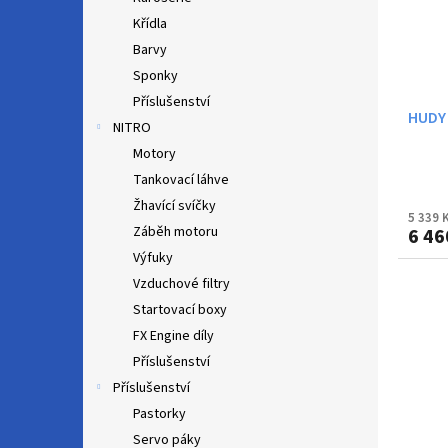
Křídla
Barvy
Sponky
Příslušenství
HUDY
NITRO
Motory
Tankovací láhve
Žhavící svíčky
5 339 
Záběh motoru
6 46
Výfuky
Vzduchové filtry
Startovací boxy
FX Engine díly
Příslušenství
Příslušenství
Pastorky
Servo páky