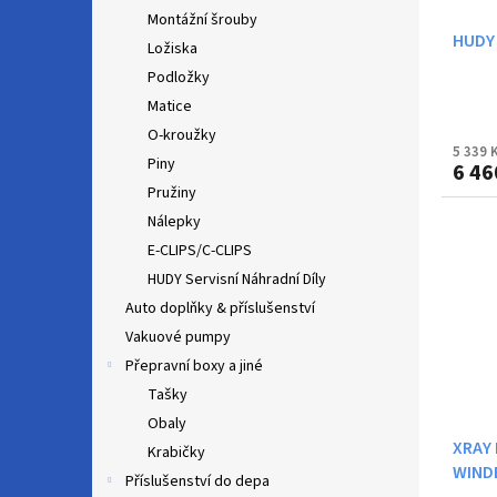
Montážní šrouby
HUDY
Ložiska
Podložky
Matice
O-kroužky
5 339 
Piny
6 46
Pružiny
Nálepky
E-CLIPS/C-CLIPS
HUDY Servisní Náhradní Díly
Auto doplňky & příslušenství
Vakuové pumpy
Přepravní boxy a jiné
Tašky
Obaly
XRAY
Krabičky
WINDB
Příslušenství do depa