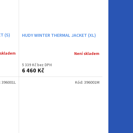
T (S)
HUDY WINTER THERMAL JACKET (XL)
 skladem
Není skladem
5 339 Kč bez DPH
6 460 Kč
:
396001L
Kód:
396001M