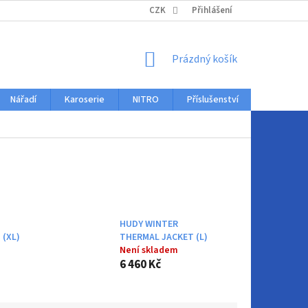
KONTAKTY
CZK
Přihlášení
NÁKUPNÍ
Prázdný košík
KOŠÍK
Nářadí
Karoserie
NITRO
Příslušenství
Auto dopl
HUDY WINTER
 (XL)
THERMAL JACKET (L)
Není skladem
6 460 Kč