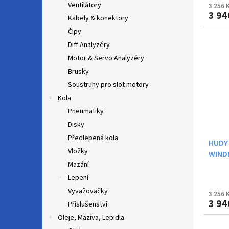
Ventilátory
3 256 
3 94
Kabely & konektory
Čipy
Diff Analyzéry
Motor & Servo Analyzéry
Brusky
Soustruhy pro slot motory
Kola
Pneumatiky
Disky
Předlepená kola
HUDY
Vložky
WINDB
Mazání
Lepení
Vyvažovačky
3 256 
3 94
Příslušenství
Oleje, Maziva, Lepidla