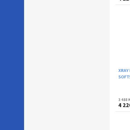
XRAY
SOFTS
3 488 
4 22