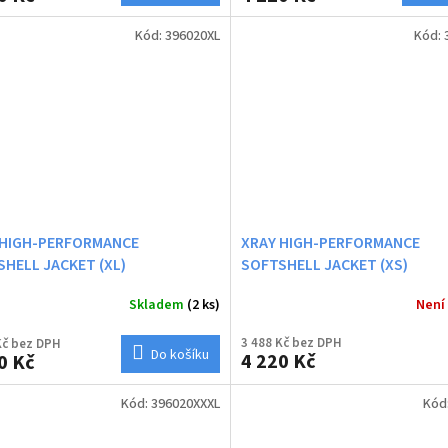
Kód:
396020XL
Kód:
 HIGH-PERFORMANCE
XRAY HIGH-PERFORMANCE
HELL JACKET (XL)
SOFTSHELL JACKET (XS)
Skladem
(2 ks)
Není
3 488 Kč bez DPH
Kč bez DPH
Do košíku
4 220 Kč
0 Kč
Kód:
396020XXXL
Kód