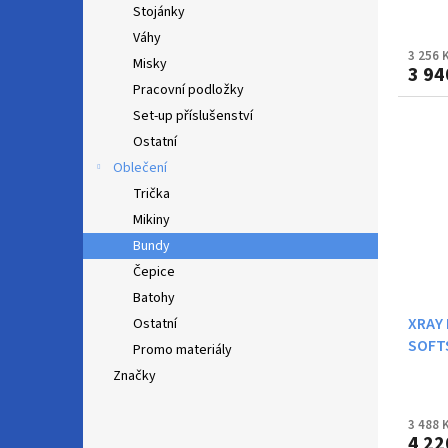
Stojánky
Váhy
3 256 
Misky
3 94
Pracovní podložky
Set-up příslušenství
Ostatní
Oblečení
Trička
Mikiny
Bundy
Čepice
Batohy
XRAY
Ostatní
SOFTS
Promo materiály
Značky
3 488 
4 22