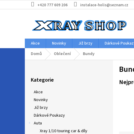
Přejít
+420 777 609 206
instalace-holis@seznam.cz
na
obsah
Akce
Novinky
Již brzy
Dárkové Poukaz
Domů
Oblečení
Bundy
P
Bun
o
Přeskočit
s
Kategorie
kategorie
Nejpr
t
r
Akce
a
Novinky
n
Již brzy
n
í
Dárkové Poukazy
p
Auta
a
Xray 1/10 touring car & díly