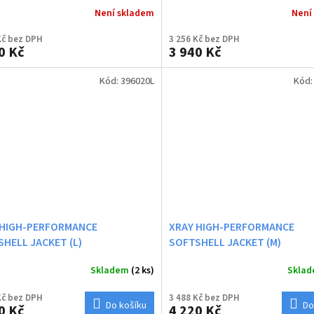
Není skladem
Není
Kč bez DPH
3 256 Kč bez DPH
0 Kč
3 940 Kč
Kód:
396020L
Kód
 HIGH-PERFORMANCE
XRAY HIGH-PERFORMANCE
HELL JACKET (L)
SOFTSHELL JACKET (M)
Skladem
(2 ks)
Skla
Kč bez DPH
3 488 Kč bez DPH
Do košíku
Do
0 Kč
4 220 Kč