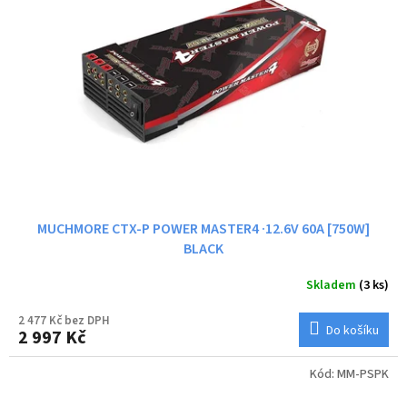
MUCHMORE CTX-P POWER MASTER4 ·12.6V 60A [750W]
BLACK
Skladem
(3 ks)
2 477 Kč bez DPH
Do košíku
2 997 Kč
Kód:
MM-PSPK