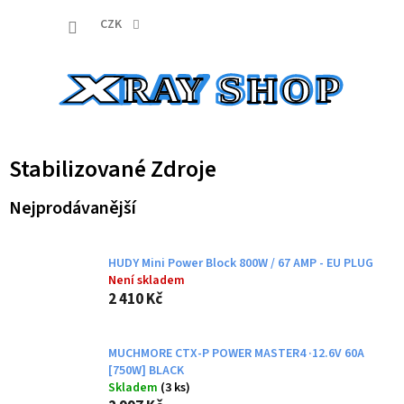
Přejít
NÁKUP
na
CZK
obsah
KOŠÍK
Stabilizované Zdroje
Nejprodávanější
HUDY Mini Power Block 800W / 67 AMP - EU PLUG
Není skladem
2 410 Kč
MUCHMORE CTX-P POWER MASTER4 ·12.6V 60A
[750W] BLACK
Skladem
(3 ks)