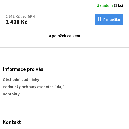
Skladem
(1 ks)
2 058 Kč bez DPH
Do košíku
2 490 Kč
8
položek celkem
O
v
l
Z
á
á
d
p
a
a
Informace pro vás
c
t
í
Obchodní podmínky
í
p
Podmínky ochrany osobních údajů
r
v
Kontakty
k
y
v
ý
p
Kontakt
i