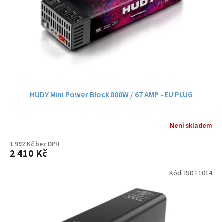
ů
o
d
u
k
t
ů
HUDY Mini Power Block 800W / 67 AMP - EU PLUG
Není skladem
1 992 Kč bez DPH
2 410 Kč
Kód:
ISDT1014