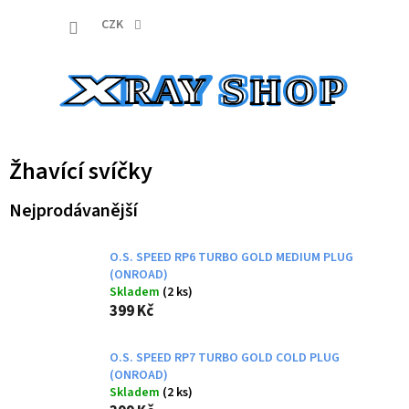
Přejít
NÁKUP
na
CZK
obsah
KOŠÍK
Žhavící svíčky
Nejprodávanější
O.S. SPEED RP6 TURBO GOLD MEDIUM PLUG
(ONROAD)
Skladem
(2 ks)
399 Kč
O.S. SPEED RP7 TURBO GOLD COLD PLUG
(ONROAD)
Skladem
(2 ks)