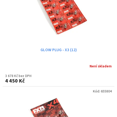
ů
o
d
u
k
t
ů
GLOW PLUG - X3 (12)
Není skladem
3 678 Kč bez DPH
4 450 Kč
Kód:
655804