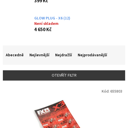
399 Kč
GLOW PLUG - X6 (12)
Není skladem
4 650 Kč
Ř
a
Abecedně
Nejlevnější
Nejdražší
Nejprodávanější
z
e
n
OTEVŘÍT FILTR
í
p
V
r
Kód:
655803
ý
o
p
d
i
u
s
k
p
t
r