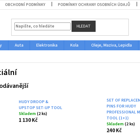
OBCHODNÍ PODMÍNKY
PODMÍNKY OCHRANY OSOBNÍCH ÚDAJŮ
HLEDAT
y
Auta
Elektronika
Kola
Oleje, Maziva, Lepidla
iální
odávanější
SET OF REPLACE
HUDY DROOP &
PINS FOR HUDY
UPSTOP SET-UP TOOL
PROFESSIONAL M
Skladem
(2 ks)
TOOL (1+1)
1 130 Kč
Skladem
(2 ks)
240 Kč