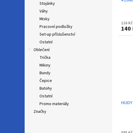
Stojánky
Váhy
Misky
116 Kč
Pracovní podložky
140 
Set-up příslušenství
Ostatní
Oblečení
Trička
Mikiny
Bundy
Čepice
Batohy
Ostatní
HUDY
Promo materiály
Značky
595 Kč