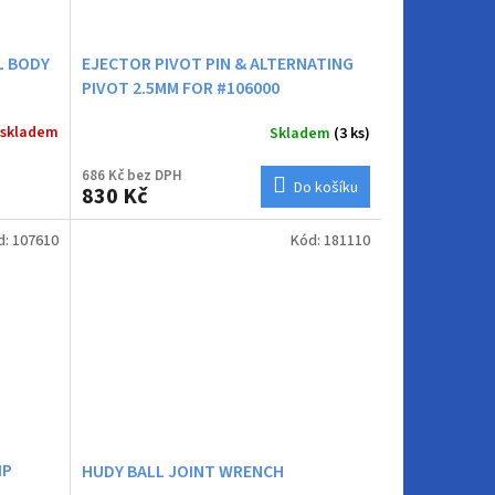
L BODY
EJECTOR PIVOT PIN & ALTERNATING
PIVOT 2.5MM FOR #106000
 skladem
Skladem
(3 ks)
686 Kč bez DPH
Do košíku
830 Kč
d:
107610
Kód:
181110
IP
HUDY BALL JOINT WRENCH