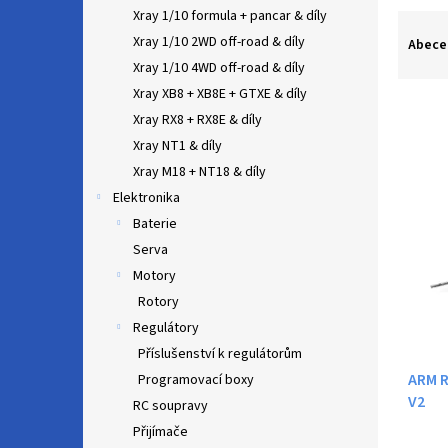
n
Xray 1/10 formula + pancar & díly
Ř
e
a
Xray 1/10 2WD off-road & díly
l
Abece
z
Xray 1/10 4WD off-road & díly
e
Xray XB8 + XB8E + GTXE & díly
n
Xray RX8 + RX8E & díly
í
Xray NT1 & díly
p
V
r
Xray M18 + NT18 & díly
ý
o
Elektronika
p
d
Baterie
i
u
s
Serva
k
p
Motory
t
r
Rotory
ů
o
Regulátory
d
Příslušenství k regulátorům
u
ARM R
k
Programovací boxy
V2
t
RC soupravy
ů
Přijímače