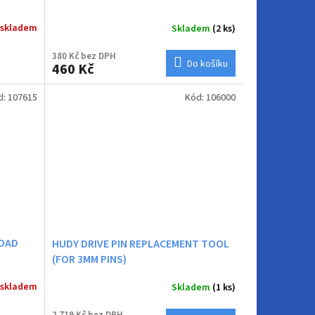
 skladem
Skladem
(2 ks)
380 Kč bez DPH
Do košíku
460 Kč
d:
107615
Kód:
106000
ROAD
HUDY DRIVE PIN REPLACEMENT TOOL
(FOR 3MM PINS)
 skladem
Skladem
(1 ks)
2 719 Kč bez DPH