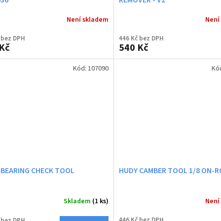
Není skladem
Není
 bez DPH
446 Kč bez DPH
Kč
540 Kč
Kód:
107090
Kó
 BEARING CHECK TOOL
HUDY CAMBER TOOL 1/8 ON-
Skladem
(1 ks)
Není
446 Kč bez DPH
 bez DPH