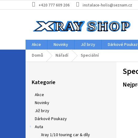
Přejít
+420 777 609 206
instalace-holis@seznam.cz
na
obsah
Akce
Novinky
Již brzy
Dárkové Poukaz
Domů
Nářadí
Speciální
P
Spec
o
Přeskočit
s
Kategorie
kategorie
Nejpr
t
r
Akce
a
Novinky
n
Již brzy
n
í
Dárkové Poukazy
p
Auta
a
Xray 1/10 touring car & díly