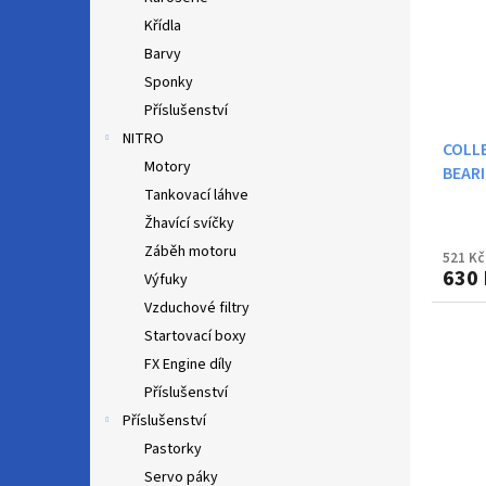
Křídla
Barvy
Sponky
Příslušenství
NITRO
COLLE
Motory
BEAR
Tankovací láhve
Žhavící svíčky
Záběh motoru
521 Kč
630 
Výfuky
Vzduchové filtry
Startovací boxy
FX Engine díly
Příslušenství
Příslušenství
Pastorky
Servo páky