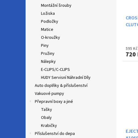
Montážní šrouby
Ložiska
CROS
Podložky
CLUT
Matice
O-kroužky
Piny
595 Kč
720 
Pružiny
Nálepky
E-CLIPS/C-CLIPS
HUDY Servisní Náhradní Díly
Auto doplňky & příslušenství
Vakuové pumpy
Přepravní boxy a jiné
Tašky
Obaly
Krabičky
EJECT
Příslušenství do depa
#106