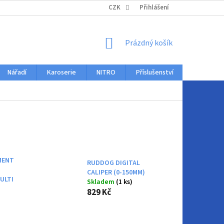
KONTAKTY
CZK
Přihlášení
NÁKUPNÍ
Prázdný košík
KOŠÍK
Nářadí
Karoserie
NITRO
Příslušenství
Auto dopl
MENT
RUDDOG DIGITAL
CALIPER (0-150MM)
ULTI
Skladem
(1 ks)
829 Kč