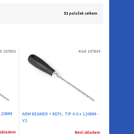
51
položek celkem
d:
107632
Kód:
107634
 120MM
ARM REAMER + REPL. TIP 4.0 x 120MM -
V2
 skladem
Není skladem