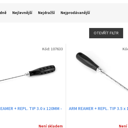
dně
Nejlevnější
Nejdražší
Nejprodávanější
OTEVŘÍT FILTR
Kód:
107633
Kó
EAMER + REPL. TIP 3.0 x 120MM -
ARM REAMER + REPL. TIP 3.5 x
Není skladem
Není