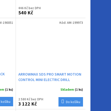
446 Kč bez DPH
540 Kč
M-190051
Kód:
AM-199973
ACK
ARROWMAX SDS PRO SMART MOTION
CONTROL MINI ELECTRIC DRILL
dem
(1 ks)
Skladem
(1 ks)
2 580 Kč bez DPH
 košíku
Do košíku
3 122 Kč