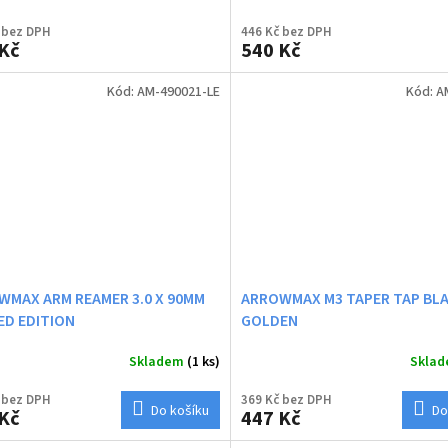
 bez DPH
446 Kč bez DPH
Kč
540 Kč
Kód:
AM-490021-LE
Kód:
A
WMAX ARM REAMER 3.0 X 90MM
ARROWMAX M3 TAPER TAP BL
ED EDITION
GOLDEN
Skladem
(1 ks)
Skla
 bez DPH
369 Kč bez DPH
Do košíku
Do
Kč
447 Kč