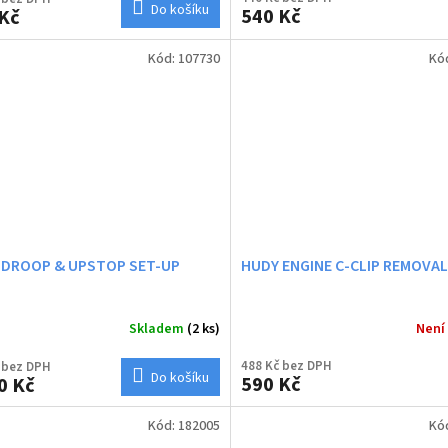
Do košíku
540 Kč
Kč
Kód:
107730
Kó
 DROOP & UPSTOP SET-UP
HUDY ENGINE C-CLIP REMOVA
Skladem
(2 ks)
Není
488 Kč bez DPH
 bez DPH
Do košíku
590 Kč
0 Kč
Kód:
182005
Kó