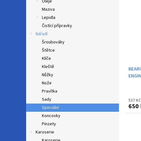
Oleje
Maziva
Lepidla
Čistící přípravky
Nářadí
Šroubováky
Štětce
Klíče
Kleště
BEARI
Nůžky
ENGIN
Nože
Pravítka
Sady
537 Kč
650 
Speciální
Koncovky
Pinzety
Karoserie
Karoserie