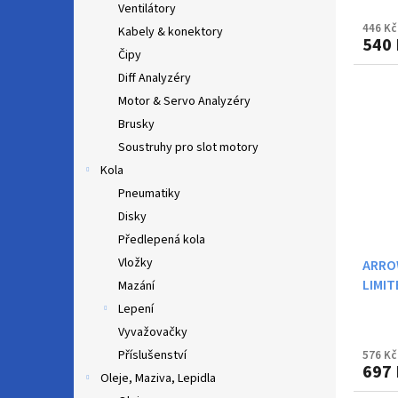
Ventilátory
446 Kč
Kabely & konektory
540 
Čipy
Diff Analyzéry
Motor & Servo Analyzéry
Brusky
Soustruhy pro slot motory
Kola
Pneumatiky
Disky
Předlepená kola
Vložky
ARRO
LIMIT
Mazání
Lepení
Vyvažovačky
Příslušenství
576 Kč
697 
Oleje, Maziva, Lepidla