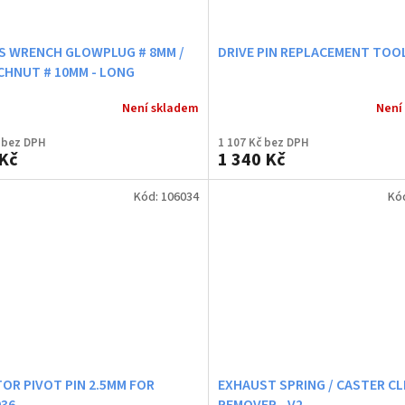
S WRENCH GLOWPLUG # 8MM /
DRIVE PIN REPLACEMENT TOO
CHNUT # 10MM - LONG
Není skladem
Není
 bez DPH
1 107 Kč bez DPH
Kč
1 340 Kč
Kód:
106034
Kó
OR PIVOT PIN 2.5MM FOR
EXHAUST SPRING / CASTER CL
036
REMOVER - V2