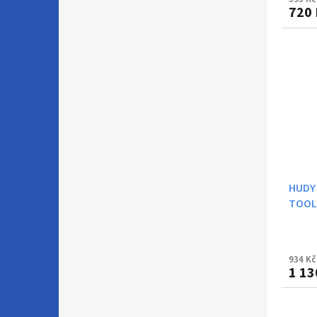
720 
HUDY
TOOL
934 Kč
1 13