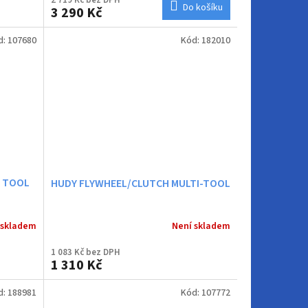
Do košíku
3 290 Kč
d:
107680
Kód:
182010
L TOOL
HUDY FLYWHEEL/CLUTCH MULTI-TOOL
 skladem
Není skladem
1 083 Kč bez DPH
1 310 Kč
d:
188981
Kód:
107772