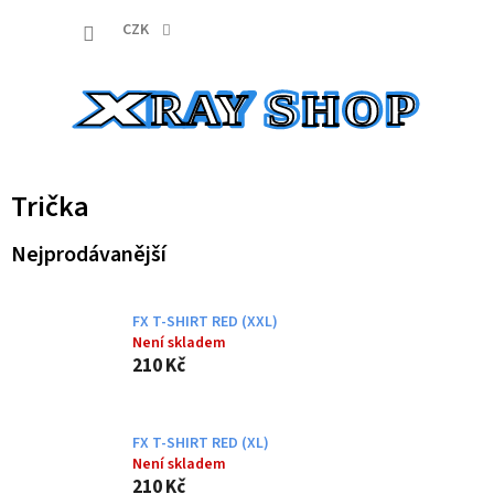
Přejít
NÁKUP
na
CZK
obsah
KOŠÍK
Trička
Nejprodávanější
FX T-SHIRT RED (XXL)
Není skladem
210 Kč
FX T-SHIRT RED (XL)
Není skladem
210 Kč