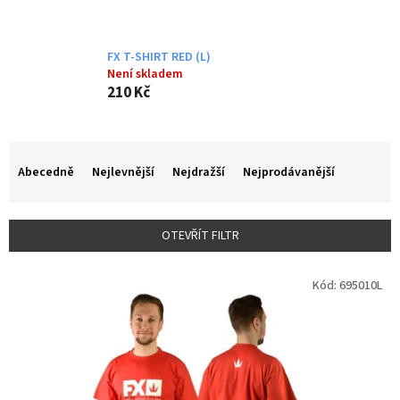
FX T-SHIRT RED (L)
Není skladem
210 Kč
Ř
a
Abecedně
Nejlevnější
Nejdražší
Nejprodávanější
z
e
n
OTEVŘÍT FILTR
í
p
V
r
Kód:
695010L
ý
o
p
d
i
u
s
k
p
t
r