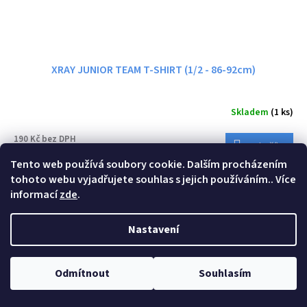
XRAY JUNIOR TEAM T-SHIRT (1/2 - 86-92cm)
Skladem
(1 ks)
190 Kč bez DPH
Do košíku
230 Kč
Tento web používá soubory cookie. Dalším procházením
tohoto webu vyjadřujete souhlas s jejich používáním.. Více
Kód:
395019XXL
informací
zde
.
Nastavení
Odmítnout
Souhlasím