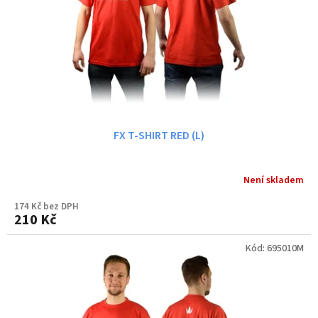
ů
o
d
u
k
t
ů
FX T-SHIRT RED (L)
Není skladem
174 Kč bez DPH
210 Kč
Kód:
695010M