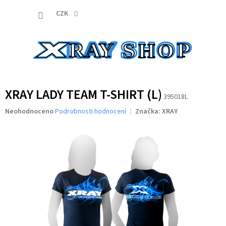
Přejít
NÁKUP
na
CZK
obsah
KOŠÍK
XRAY LADY TEAM T-SHIRT (L)
395018L
Průměrné
Neohodnoceno
Podrobnosti hodnocení
Značka:
XRAY
hodnocení
produktu
je
0,0
z
5
hvězdiček.