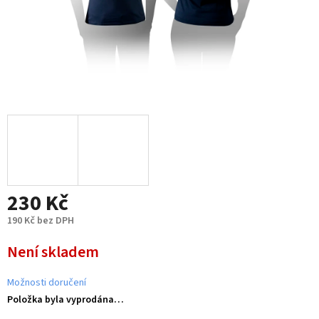
230 Kč
190 Kč bez DPH
Měrná
Není skladem
cena:
Možnosti doručení
Položka byla vyprodána…