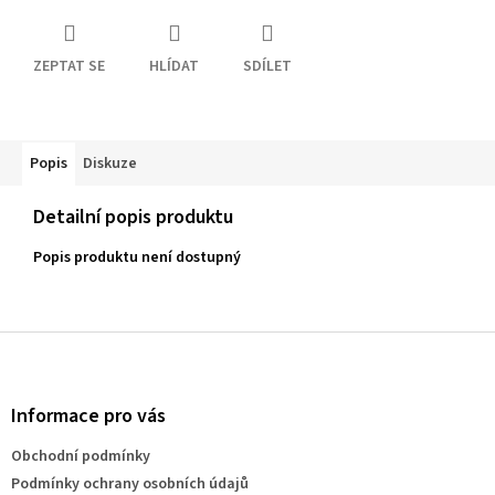
ZEPTAT SE
HLÍDAT
SDÍLET
Popis
Diskuze
Detailní popis produktu
Popis produktu není dostupný
Z
á
p
a
Informace pro vás
t
Obchodní podmínky
í
Podmínky ochrany osobních údajů