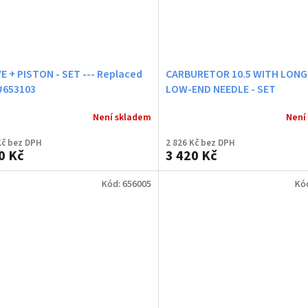
E + PISTON - SET --- Replaced
CARBURETOR 10.5 WITH LONG
#653103
LOW-END NEEDLE - SET
Není skladem
Není
Kč bez DPH
2 826 Kč bez DPH
0 Kč
3 420 Kč
Kód:
656005
Kó