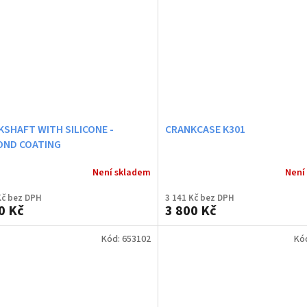
SHAFT WITH SILICONE -
CRANKCASE K301
OND COATING
Není skladem
Není
Kč bez DPH
3 141 Kč bez DPH
0 Kč
3 800 Kč
Kód:
653102
Kó