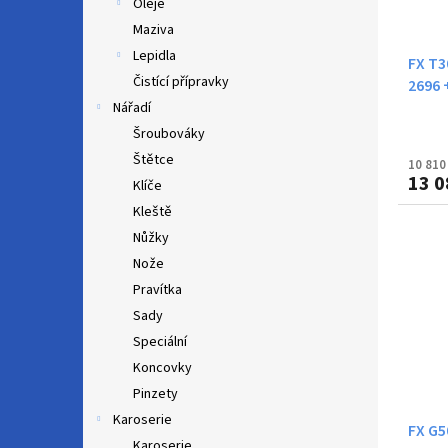
Oleje
Maziva
Lepidla
FX T3
Čistící přípravky
2696 
Nářadí
Šroubováky
Štětce
10 810
13 0
Klíče
Kleště
Nůžky
Nože
Pravítka
Sady
Speciální
Koncovky
Pinzety
Karoserie
FX G5
Karoserie