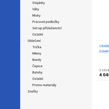
Stojánky
Váhy
Misky
Pracovní podložky
Set-up příslušenství
Ostatní
Oblečení
CRANK
Trička
DIAM
Mikiny
Bundy
Čepice
3 339 
Batohy
4 04
Ostatní
Promo materiály
Značky