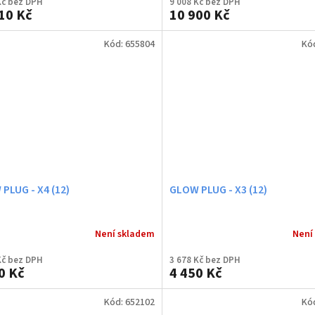
Kč bez DPH
9 008 Kč bez DPH
10 Kč
10 900 Kč
Kód:
655804
Kó
PLUG - X4 (12)
GLOW PLUG - X3 (12)
Není skladem
Není
Kč bez DPH
3 678 Kč bez DPH
0 Kč
4 450 Kč
Kód:
652102
Kó