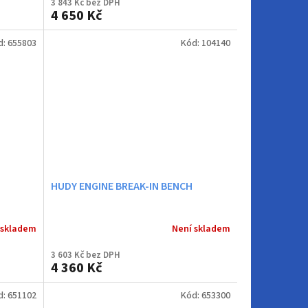
3 843 Kč bez DPH
4 650 Kč
d:
655803
Kód:
104140
HUDY ENGINE BREAK-IN BENCH
 skladem
Není skladem
3 603 Kč bez DPH
4 360 Kč
d:
651102
Kód:
653300