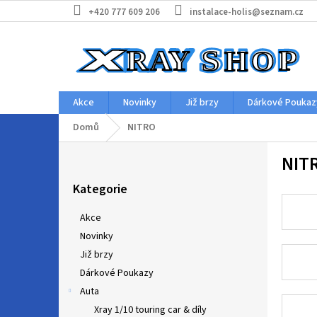
Přejít
+420 777 609 206
instalace-holis@seznam.cz
na
obsah
Akce
Novinky
Již brzy
Dárkové Poukaz
Domů
NITRO
P
NIT
o
Přeskočit
s
Kategorie
kategorie
t
r
Akce
a
Novinky
n
Již brzy
n
í
Dárkové Poukazy
p
Auta
a
Xray 1/10 touring car & díly