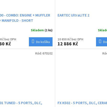
00 - COMBO: ENGINE + MUFFLER
EARTEC UltraLITE 2
+ MANIFOLD - SHORT
Skladem
(1 ks)
Skla
 Kč bez DPH
10 650 Kč bez DPH
Do košíku
Do
80 Kč
12 886 Kč
Kód:
670102
Kó
01 TUNED - 5 PORTS, DLC,
FX K502 - 5 PORTS, DLC, CERA