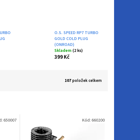
TURBO
O.S. SPEED RP7 TURBO
LUG
GOLD COLD PLUG
(ONROAD)
Skladem
(2 ks)
399 Kč
107
položek celkem
d:
650007
Kód:
660200