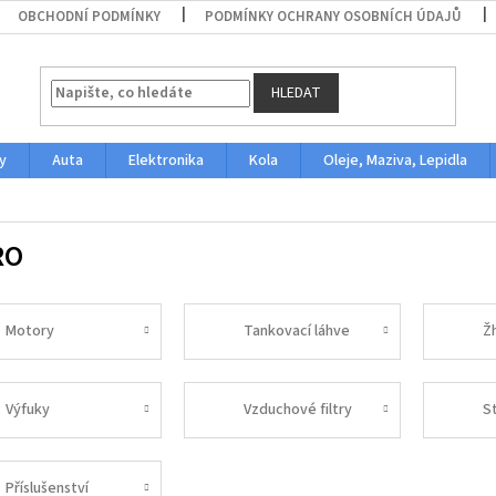
OBCHODNÍ PODMÍNKY
PODMÍNKY OCHRANY OSOBNÍCH ÚDAJŮ
HLEDAT
y
Auta
Elektronika
Kola
Oleje, Maziva, Lepidla
RO
Motory
Tankovací láhve
Žh
Výfuky
Vzduchové filtry
S
Příslušenství