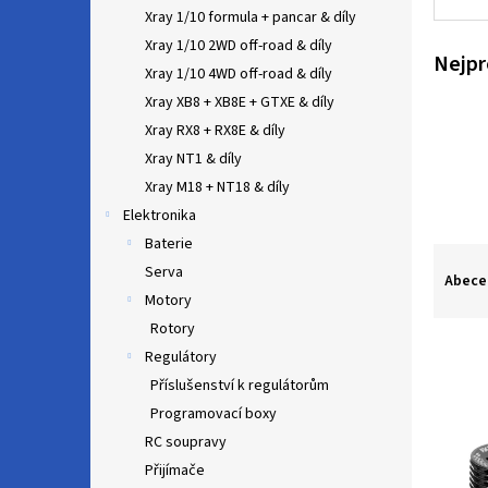
n
Xray 1/10 formula + pancar & díly
e
Xray 1/10 2WD off-road & díly
l
Nejpr
Xray 1/10 4WD off-road & díly
Xray XB8 + XB8E + GTXE & díly
Xray RX8 + RX8E & díly
Xray NT1 & díly
Xray M18 + NT18 & díly
Elektronika
Baterie
Ř
Serva
a
Abece
z
Motory
e
Rotory
n
Regulátory
í
Příslušenství k regulátorům
p
V
Programovací boxy
r
ý
RC soupravy
o
p
d
Přijímače
i