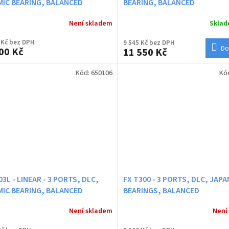
MIC BEARING, BALANCED
BEARING, BALANCED
Není skladem
Skla
 Kč bez DPH
9 545 Kč bez DPH
Do
00 Kč
11 550 Kč
Kód:
650106
Kó
03L - LINEAR - 3 PORTS, DLC,
FX T300 - 3 PORTS, DLC, JAPA
MIC BEARING, BALANCED
BEARINGS, BALANCED
Není skladem
Není