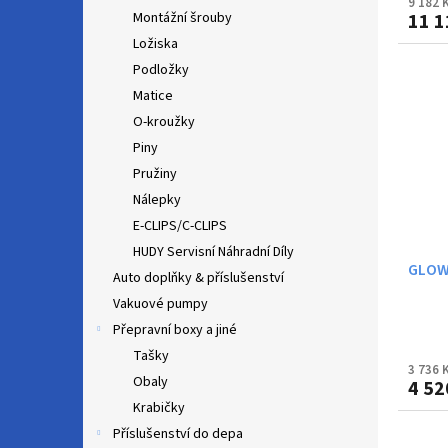
9 182 
11 1
Montážní šrouby
Ložiska
Podložky
Matice
O-kroužky
Piny
Pružiny
Nálepky
E-CLIPS/C-CLIPS
HUDY Servisní Náhradní Díly
GLOW 
Auto doplňky & příslušenství
Vakuové pumpy
Přepravní boxy a jiné
Tašky
3 736 
Obaly
4 52
Krabičky
Příslušenství do depa