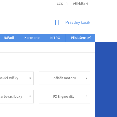
KONTAKTY
CZK
Přihlášení
NÁKUPNÍ
Prázdný košík
KOŠÍK
Nářadí
Karoserie
NITRO
Příslušenství
Auto dopl
avící svíčky
Záběh motoru
tartovací boxy
FX Engine díly