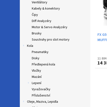
u
Ventilátory
s
k
p
Kabely & konektory
t
r
Čipy
ů
o
Diff Analyzéry
d
Motor & Servo Analyzéry
u
Brusky
FX G5
k
MUFFL
Soustruhy pro slot motory
t
ů
Kola
Pneumatiky
Disky
11 884
14 3
Předlepená kola
Vložky
Mazání
Lepení
Vyvažovačky
Příslušenství
Oleje, Maziva, Lepidla