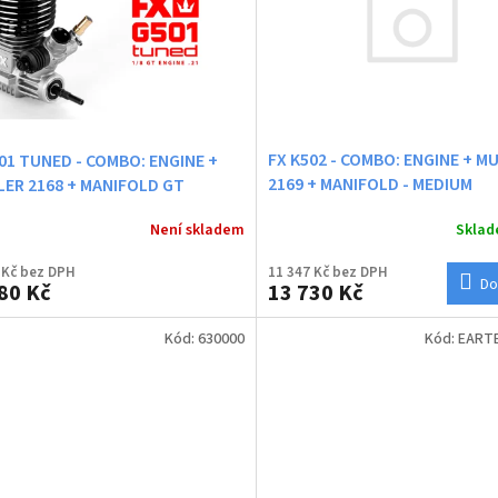
FX K502 - COMBO: ENGINE + M
01 TUNED - COMBO: ENGINE +
2169 + MANIFOLD - MEDIUM
ER 2168 + MANIFOLD GT
Skla
Není skladem
 Kč bez DPH
11 347 Kč bez DPH
Do
80 Kč
13 730 Kč
Kód:
630000
Kód:
EART