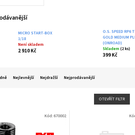
odávanější
O.S. SPEED RP6 
MICRO START-BOX
GOLD MEDIUM P
1/18
(ONROAD)
Není skladem
Skladem
(2 ks)
2 910 Kč
399 Kč
dně
Nejlevnější
Nejdražší
Nejprodávanější
OTEVŘÍT FILTR
Kód:
670002
Kó