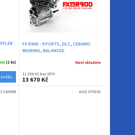
UFFLER
FX R900 - 9 PORTS, DLC, CERAMIC
BEARING, BALANCED
dem
(1 ks)
Není skladem
11 298 Kč bez DPH
 košíku
13 670 Kč
EC180406
Kód:
670101