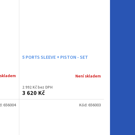
5 PORTS SLEEVE + PISTON - SET
 skladem
Není skladem
2 992 Kč bez DPH
3 620 Kč
d:
656004
Kód:
656003