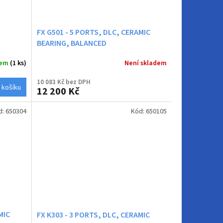
FX G501 - 5 PORTS, DLC, CERAMIC
BEARING, BALANCED
dem
(1 ks)
Není skladem
10 083 Kč bez DPH
 košíku
12 200 Kč
d:
650304
Kód:
650105
MIC
FX K303 - 3 PORTS, DLC, CERAMIC