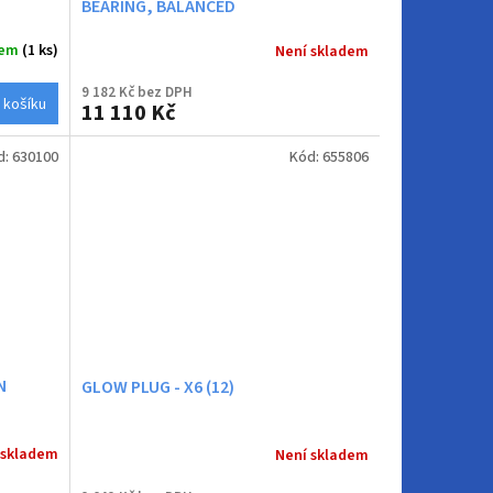
BEARING, BALANCED
dem
(1 ks)
Není skladem
9 182 Kč bez DPH
 košíku
11 110 Kč
d:
630100
Kód:
655806
N
GLOW PLUG - X6 (12)
 skladem
Není skladem