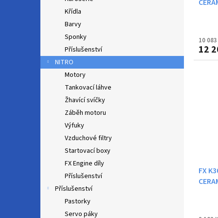
CERA
Křídla
Barvy
Sponky
10 083
12 2
Příslušenství
NITRO
Motory
Tankovací láhve
Žhavící svíčky
Záběh motoru
Výfuky
Vzduchové filtry
Startovací boxy
FX Engine díly
FX K3
Příslušenství
CERA
Příslušenství
Pastorky
Servo páky