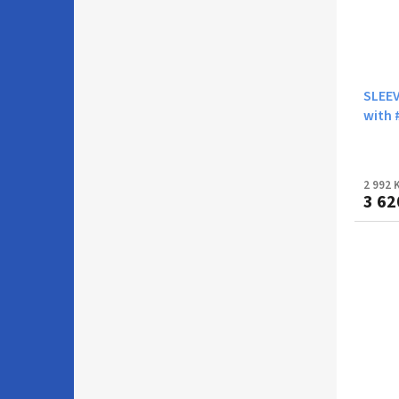
SLEEV
with 
2 992 
3 62