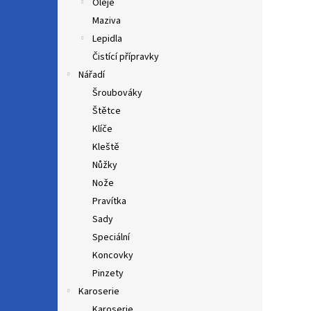
Oleje
Maziva
Lepidla
Čistící přípravky
Nářadí
Šroubováky
Štětce
Klíče
Kleště
Nůžky
Nože
Pravítka
Sady
Speciální
Koncovky
Pinzety
Karoserie
Karoserie