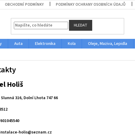
OBCHODNÍ PODMÍNKY
PODMÍNKY OCHRANY OSOBNÍCH ÚDAJŮ
HLEDAT
y
Auta
Elektronika
Kola
Oleje, Maziva, Lepidla
takty
el Holiš
Slunná 316, Dolní Lhota 747 66
8512
601045540
instalace-holis@seznam.cz