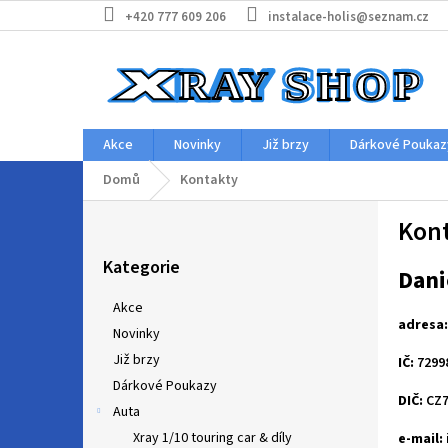
Přejít
+420 777 609 206
instalace-holis@seznam.cz
na
obsah
Akce
Novinky
Již brzy
Dárkové Poukaz
Domů
Kontakty
P
Kon
o
Přeskočit
s
Kategorie
kategorie
Dani
t
r
Akce
a
adresa:
Novinky
n
Již brzy
n
IČ:
7299
í
Dárkové Poukazy
DIČ:
CZ7
p
Auta
a
Xray 1/10 touring car & díly
e-mail: