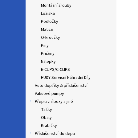
Montážní šrouby
Ložiska
Podložky
Matice
O-kroužky
Piny
Pružiny
Nálepky
E-CLIPS/C-CLIPS
HUDY Servisní Náhradní Díly
Auto doplňky & příslušenství
Vakuové pumpy
Přepravní boxy a jiné
Tašky
Obaly
Krabičky
Příslušenství do depa