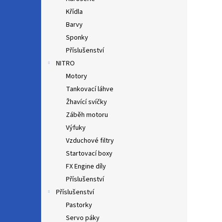
Křídla
Barvy
Sponky
Příslušenství
NITRO
Motory
Tankovací láhve
Žhavící svíčky
Záběh motoru
Výfuky
Vzduchové filtry
Startovací boxy
FX Engine díly
Příslušenství
Příslušenství
Pastorky
Servo páky