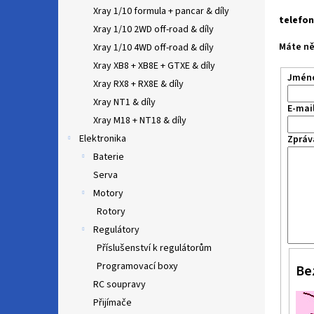
n
Xray 1/10 formula + pancar & díly
e
telefon
Xray 1/10 2WD off-road & díly
l
Máte ně
Xray 1/10 4WD off-road & díly
Xray XB8 + XB8E + GTXE & díly
Jméno
Xray RX8 + RX8E & díly
Xray NT1 & díly
E-mai
Xray M18 + NT18 & díly
Elektronika
Zpráv
Baterie
Serva
Motory
Rotory
Regulátory
Příslušenství k regulátorům
Programovací boxy
Be
RC soupravy
Přijímače