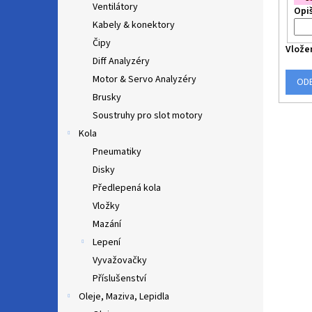
Ventilátory
Opiš
Kabely & konektory
Čipy
Vlože
Diff Analyzéry
Motor & Servo Analyzéry
OD
Brusky
Soustruhy pro slot motory
Kola
Pneumatiky
Disky
Předlepená kola
Vložky
Mazání
Lepení
Vyvažovačky
Příslušenství
Oleje, Maziva, Lepidla