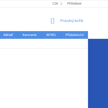
KONTAKTY
CZK
Přihlášení
NÁKUPNÍ
Prázdný košík
KOŠÍK
Nářadí
Karoserie
NITRO
Příslušenství
Auto dopl