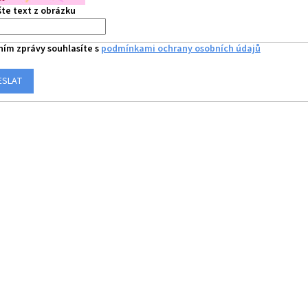
te text z obrázku
ním zprávy souhlasíte s
podmínkami ochrany osobních údajů
ESLAT