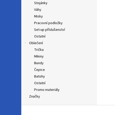
Stojánky
Váhy
Misky
Pracovní podložky
Set-up příslušenství
Ostatní
Oblečení
Trička
Mikiny
Bundy
Čepice
Batohy
Ostatní
Promo materiály
Značky
Z
á