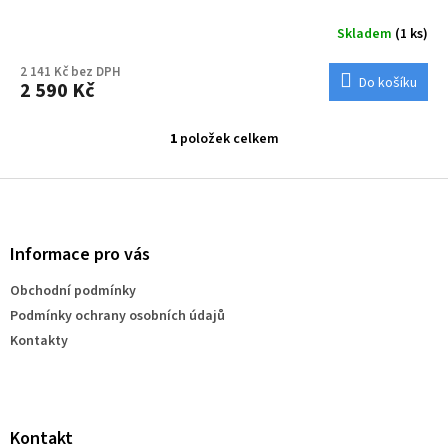
Skladem
(1 ks)
2 141 Kč bez DPH
Do košíku
2 590 Kč
1
položek celkem
O
v
l
Z
á
á
d
p
a
a
Informace pro vás
c
t
í
Obchodní podmínky
í
p
Podmínky ochrany osobních údajů
r
v
Kontakty
k
y
v
ý
p
Kontakt