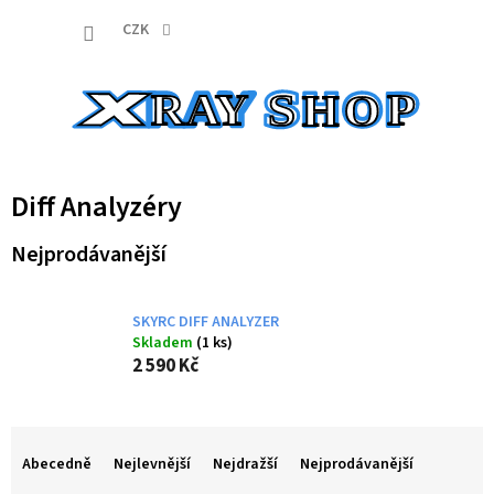
Přejít
NÁKUP
na
CZK
obsah
KOŠÍK
Diff Analyzéry
Nejprodávanější
SKYRC DIFF ANALYZER
Skladem
(1 ks)
2 590 Kč
Ř
a
Abecedně
Nejlevnější
Nejdražší
Nejprodávanější
z