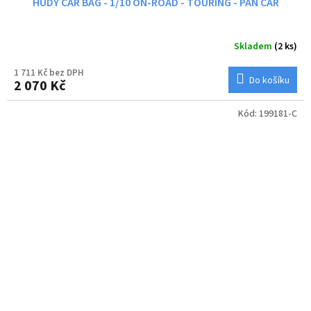
HUDY CAR BAG - 1/10 ON-ROAD - TOURING - PAN CAR
Skladem
(2 ks)
1 711 Kč bez DPH
Do košíku
2 070 Kč
Kód:
199181-C