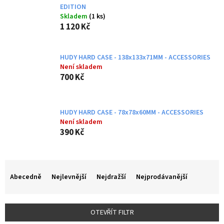
EDITION
Skladem
(1 ks)
1 120 Kč
HUDY HARD CASE - 138x133x71MM - ACCESSORIES
Není skladem
700 Kč
HUDY HARD CASE - 78x78x60MM - ACCESSORIES
Není skladem
390 Kč
Ř
a
Abecedně
Nejlevnější
Nejdražší
Nejprodávanější
z
e
n
OTEVŘÍT FILTR
í