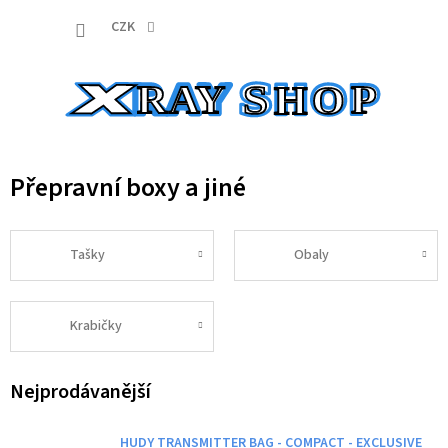
Přejít
NÁKUP
na
CZK
obsah
KOŠÍK
Přepravní boxy a jiné
Tašky
Obaly
Krabičky
Nejprodávanější
HUDY TRANSMITTER BAG - COMPACT - EXCLUSIVE