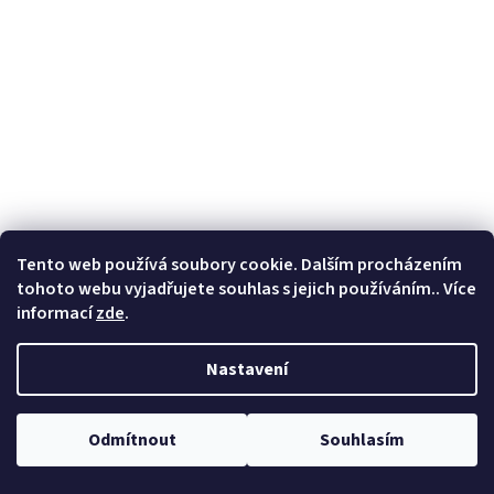
Tento web používá soubory cookie. Dalším procházením
tohoto webu vyjadřujete souhlas s jejich používáním.. Více
HUDY CARBON TIRE STAND 4x + HARD CASE - 1/10 ELECTRIC
informací
zde
.
TC
Nastavení
Skladem
(5 ks)
1 339 Kč bez DPH
Do košíku
1 620 Kč
Odmítnout
Souhlasím
Kód:
199150