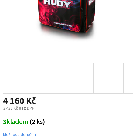
4 160 Kč
3 438 Kč bez DPH
Měrná
Skladem
(2 ks)
cena:
Možnosti doručení