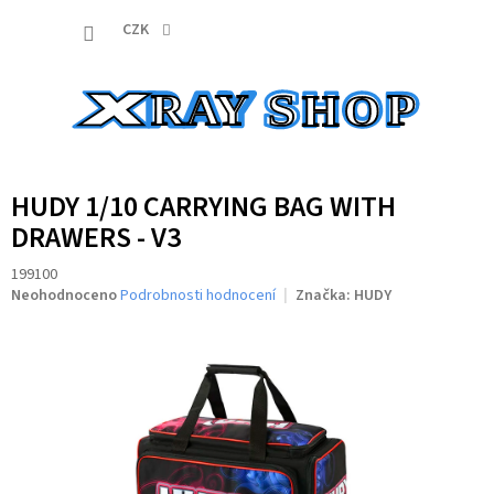
Přejít
NÁKUP
na
CZK
obsah
KOŠÍK
HUDY 1/10 CARRYING BAG WITH
DRAWERS - V3
199100
Průměrné
Neohodnoceno
Podrobnosti hodnocení
Značka:
HUDY
hodnocení
produktu
je
0,0
z
5
hvězdiček.