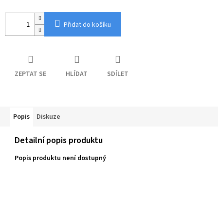
Přidat do košíku
ZEPTAT SE
HLÍDAT
SDÍLET
Popis
Diskuze
Detailní popis produktu
Popis produktu není dostupný
Z
á
p