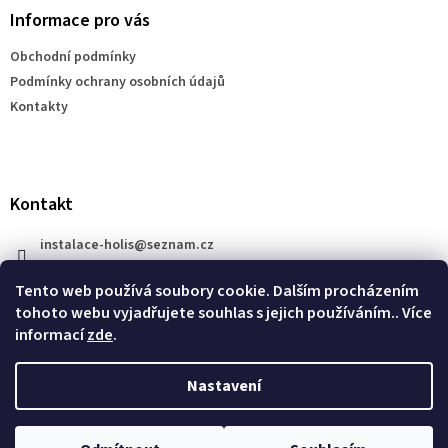
a
Informace pro vás
t
Obchodní podmínky
í
Podmínky ochrany osobních údajů
Kontakty
Kontakt
instalace-holis
@
seznam.cz
+420 777 609 206
Tento web používá soubory cookie. Dalším procházením
tohoto webu vyjadřujete souhlas s jejich používáním.. Více
informací
zde
.
Nastavení
Vytvořil Shoptet