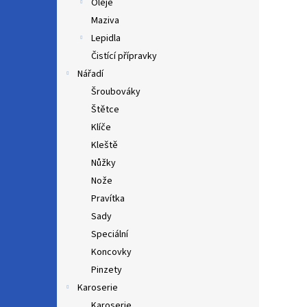
Oleje
Maziva
Lepidla
Čistící přípravky
Nářadí
Šroubováky
Štětce
Klíče
Kleště
Nůžky
Nože
Pravítka
Sady
Speciální
Koncovky
Pinzety
Karoserie
Karoserie