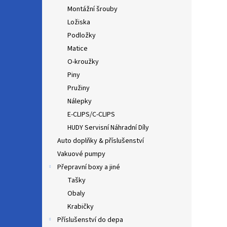
Montážní šrouby
Ložiska
Podložky
Matice
O-kroužky
Piny
Pružiny
Nálepky
E-CLIPS/C-CLIPS
HUDY Servisní Náhradní Díly
Auto doplňky & příslušenství
Vakuové pumpy
Přepravní boxy a jiné
Tašky
Obaly
Krabičky
Příslušenství do depa