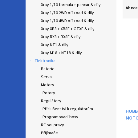
Ř
n
Xray 1/10 formula + pancar & díly
a
e
Abece
Xray 1/10 2WD off-road & díly
z
l
e
Xray 1/10 4WD off-road & díly
n
Xray XB8 + XB8E + GTXE & díly
í
Xray RX8 + RX8E & díly
p
V
Xray NT1 & díly
r
ý
Xray M18 + NT18 & díly
o
p
d
Elektronika
i
u
Baterie
s
k
Serva
p
t
r
Motory
ů
o
Rotory
d
Regulátory
u
Příslušenství k regulátorům
HOBB
k
Programovací boxy
MOTO
t
ů
RC soupravy
Přijímače