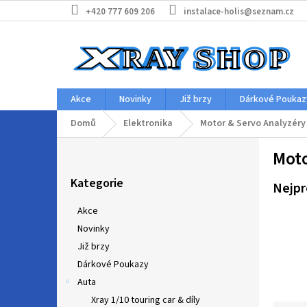
Přejít
+420 777 609 206
instalace-holis@seznam.cz
na
obsah
Akce
Novinky
Již brzy
Dárkové Poukaz
Domů
Elektronika
Motor & Servo Analyzéry
P
Moto
o
Přeskočit
s
Kategorie
kategorie
Nejpr
t
r
Akce
a
Novinky
n
Již brzy
n
í
Dárkové Poukazy
p
Auta
a
Xray 1/10 touring car & díly