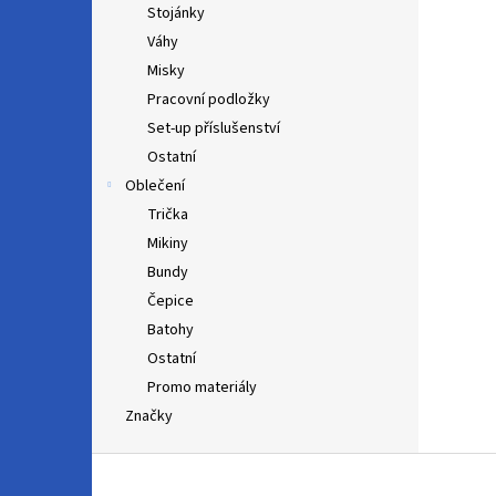
Stojánky
Váhy
Misky
Pracovní podložky
Set-up příslušenství
Ostatní
Oblečení
Trička
Mikiny
Bundy
Čepice
Batohy
Ostatní
Promo materiály
Značky
Z
á