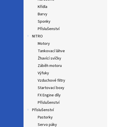
Křídla
Barvy
Sponky
Příslušenství
NITRO
Motory
Tankovací láhve
Žhavící svíčky
Záběh motoru
Výfuky
Vzduchové filtry
Startovací boxy
FX Engine díly
Příslušenství
Příslušenství
Pastorky
Servo páky