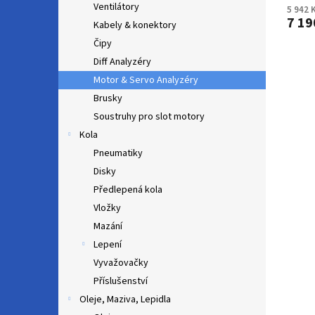
Ventilátory
5 942 
7 19
Kabely & konektory
Čipy
Diff Analyzéry
Motor & Servo Analyzéry
Brusky
Soustruhy pro slot motory
Kola
Pneumatiky
Disky
Předlepená kola
Vložky
Mazání
Lepení
Vyvažovačky
Příslušenství
Oleje, Maziva, Lepidla