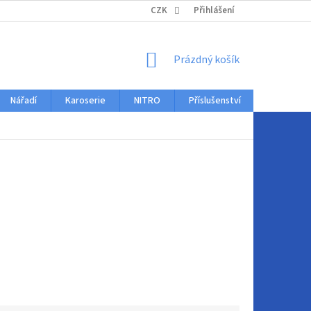
KONTAKTY
CZK
Přihlášení
NÁKUPNÍ
Prázdný košík
KOŠÍK
Nářadí
Karoserie
NITRO
Příslušenství
Auto dopl