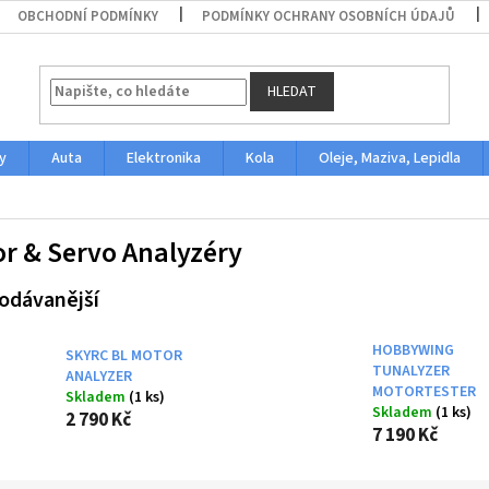
OBCHODNÍ PODMÍNKY
PODMÍNKY OCHRANY OSOBNÍCH ÚDAJŮ
HLEDAT
y
Auta
Elektronika
Kola
Oleje, Maziva, Lepidla
r & Servo Analyzéry
odávanější
HOBBYWING
SKYRC BL MOTOR
TUNALYZER
ANALYZER
MOTORTESTER
Skladem
(1 ks)
Skladem
(1 ks)
2 790 Kč
7 190 Kč