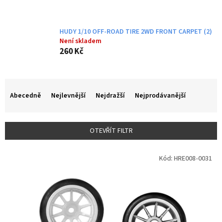
HUDY 1/10 OFF-ROAD TIRE 2WD FRONT CARPET (2)
Není skladem
260 Kč
Ř
a
Abecedně
Nejlevnější
Nejdražší
Nejprodávanější
z
e
n
OTEVŘÍT FILTR
í
p
V
r
Kód:
HRE008-0031
ý
o
p
d
i
u
s
k
p
t
r