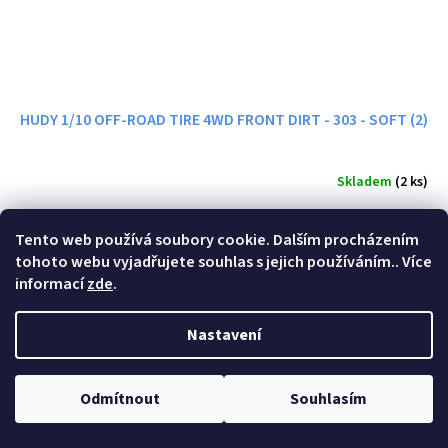
HUDY 1/10 OFF-ROAD TIRE 4WD FRONT DIRT - 303 - SOFT (2)
Skladem
(2 ks)
256 Kč bez DPH
Do košíku
310 Kč
Tento web používá soubory cookie. Dalším procházením
tohoto webu vyjadřujete souhlas s jejich používáním.. Více
Kód:
803041
informací
zde
.
Nastavení
Odmítnout
Souhlasím