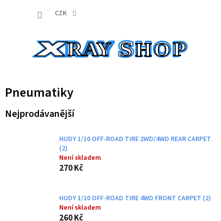
Přejít
NÁKUP
na
CZK
obsah
KOŠÍK
Pneumatiky
Nejprodávanější
HUDY 1/10 OFF-ROAD TIRE 2WD/4WD REAR CARPET
(2)
Není skladem
270 Kč
HUDY 1/10 OFF-ROAD TIRE 4WD FRONT CARPET (2)
Není skladem
260 Kč