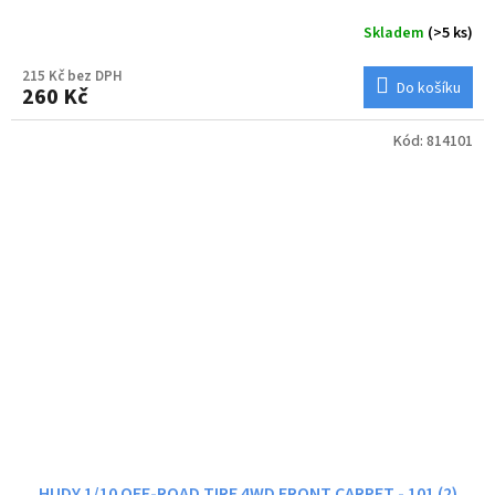
Skladem
(>5 ks)
215 Kč bez DPH
Do košíku
260 Kč
Kód:
814101
HUDY 1/10 OFF-ROAD TIRE 4WD FRONT CARPET - 101 (2)