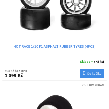
ů
o
d
u
k
t
ů
HOT RACE 1/10 F1 ASPHALT RUBBER TYRES (4PCS)
Skladem
(>5 ks)
908 Kč bez DPH
Do košíku
1 099 Kč
Kód:
HR12FHAG