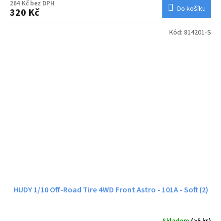
264 Kč bez DPH
Do košíku
320 Kč
Kód:
814201-S
HUDY 1/10 Off-Road Tire 4WD Front Astro - 101A - Soft (2)
Skladem
(>5 ks)