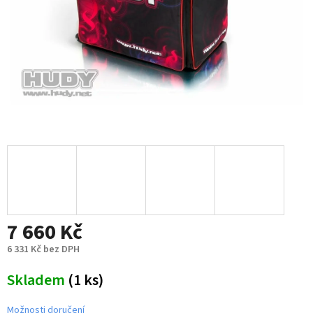
7 660 Kč
6 331 Kč bez DPH
Měrná
Skladem
(1 ks)
cena:
Možnosti doručení