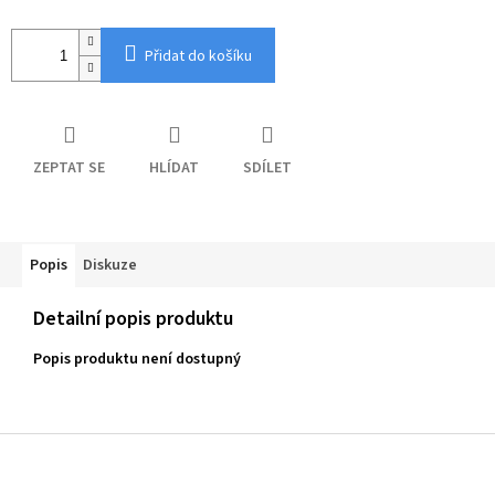
Přidat do košíku
ZEPTAT SE
HLÍDAT
SDÍLET
Popis
Diskuze
Detailní popis produktu
Popis produktu není dostupný
Z
á
p