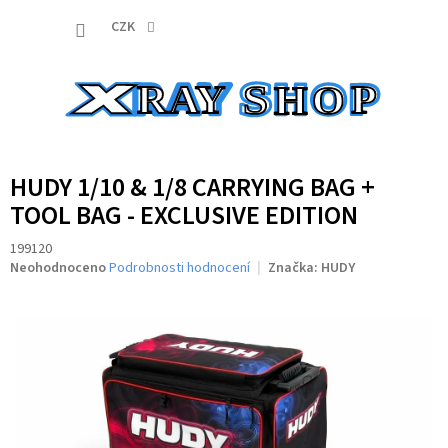
Přejít
NÁKUP
na
CZK
obsah
KOŠÍK
HUDY 1/10 & 1/8 CARRYING BAG +
TOOL BAG - EXCLUSIVE EDITION
199120
Průměrné
Neohodnoceno
Podrobnosti hodnocení
Značka:
HUDY
hodnocení
produktu
je
0,0
z
5
hvězdiček.