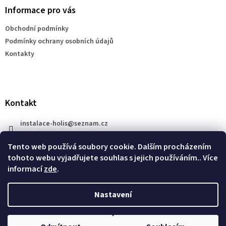
a
Informace pro vás
t
Obchodní podmínky
í
Podmínky ochrany osobních údajů
Kontakty
Kontakt
instalace-holis
@
seznam.cz
+420 777 609 206
Tento web používá soubory cookie. Dalším procházením
tohoto webu vyjadřujete souhlas s jejich používáním.. Více
informací
zde
.
Nastavení
Vytvořil Shoptet