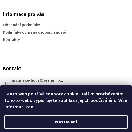
á
p
a
Informace pro vás
t
Obchodní podmínky
í
Podmínky ochrany osobních údajů
Kontakty
Kontakt
instalace-holis
@
seznam.cz
+420 777 609 206
Tento web používá soubory cookie. Dalším procházením
tohoto webu vyjadřujete souhlas s jejich používáním.. Více
informací
zde
.
Nastavení
Vytvořil Shoptet