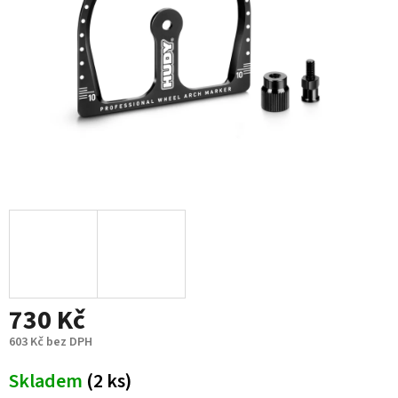
730 Kč
603 Kč bez DPH
Měrná
Skladem
(2 ks)
cena: