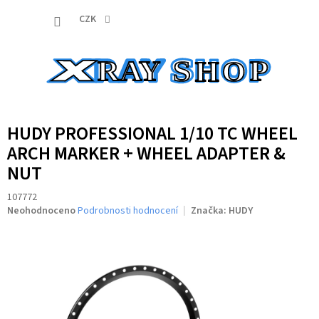
Přejít
NÁKUP
na
CZK
obsah
KOŠÍK
HUDY PROFESSIONAL 1/10 TC WHEEL
ARCH MARKER + WHEEL ADAPTER &
NUT
107772
Průměrné
Neohodnoceno
Podrobnosti hodnocení
Značka:
HUDY
hodnocení
produktu
je
0,0
z
5
hvězdiček.