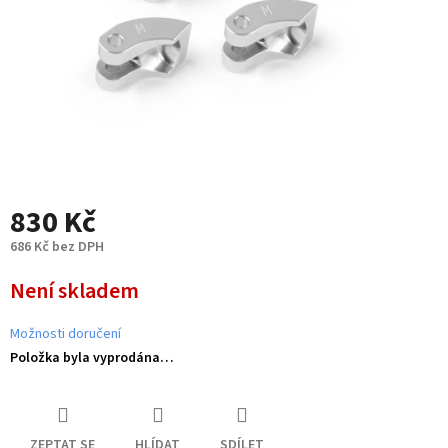
830 Kč
686 Kč bez DPH
Měrná
Není skladem
cena:
Možnosti doručení
Položka byla vyprodána…
ZEPTAT SE
HLÍDAT
SDÍLET