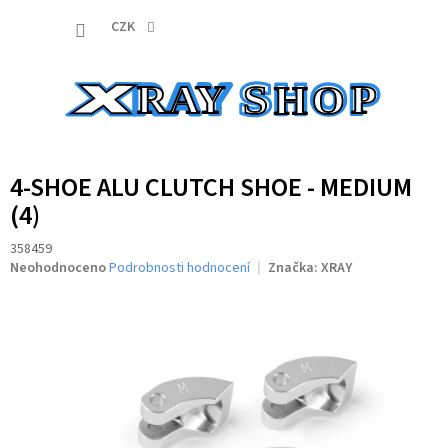
Přejít
NÁKUP
na
CZK
obsah
KOŠÍK
4-SHOE ALU CLUTCH SHOE - MEDIUM
(4)
358459
Průměrné
Neohodnoceno
Podrobnosti hodnocení
Značka:
XRAY
hodnocení
produktu
je
0,0
z
5
hvězdiček.