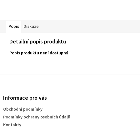
Popis
Diskuze
Detailní popis produktu
Popis produktu není dostupný
Z
á
p
a
Informace pro vás
t
Obchodní podmínky
í
Podmínky ochrany osobních údajů
Kontakty