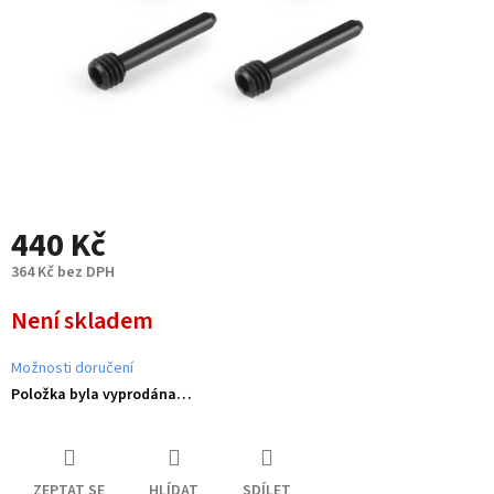
440 Kč
364 Kč bez DPH
Měrná
Není skladem
cena:
Možnosti doručení
Položka byla vyprodána…
ZEPTAT SE
HLÍDAT
SDÍLET