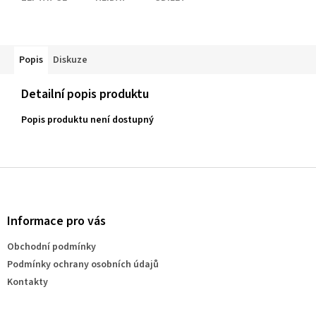
Popis
Diskuze
Detailní popis produktu
Popis produktu není dostupný
Z
á
p
a
Informace pro vás
t
Obchodní podmínky
í
Podmínky ochrany osobních údajů
Kontakty