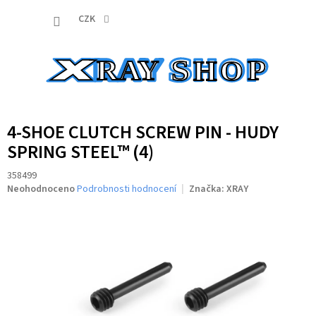
Přejít
NÁKUP
na
CZK
obsah
KOŠÍK
4-SHOE CLUTCH SCREW PIN - HUDY
SPRING STEEL™ (4)
358499
Průměrné
Neohodnoceno
Podrobnosti hodnocení
Značka:
XRAY
hodnocení
produktu
je
0,0
z
5
hvězdiček.