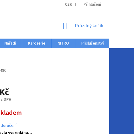
KONTAKTY
CZK
Přihlášení
NÁKUPNÍ
Prázdný košík
KOŠÍK
Nářadí
Karoserie
NITRO
Příslušenství
Auto dopl
480
 Kč
ez DPH
skladem
 doručení
 byla vyprodána…