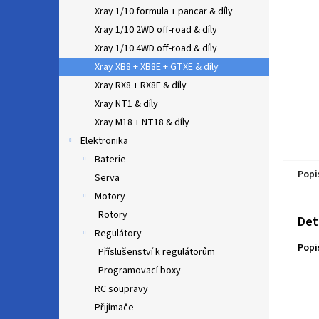
n
Xray 1/10 formula + pancar & díly
e
Xray 1/10 2WD off-road & díly
l
Xray 1/10 4WD off-road & díly
Xray XB8 + XB8E + GTXE & díly
Xray RX8 + RX8E & díly
Xray NT1 & díly
Xray M18 + NT18 & díly
Elektronika
Baterie
Popi
Serva
Motory
Rotory
Det
Regulátory
Popi
Příslušenství k regulátorům
Programovací boxy
RC soupravy
Přijímače