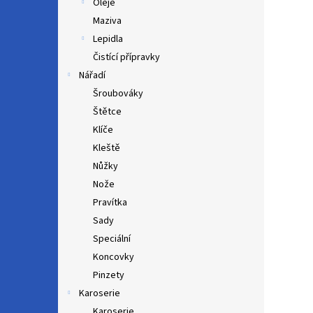
Oleje
Maziva
Lepidla
Čistící přípravky
Nářadí
Šroubováky
Štětce
Klíče
Kleště
Nůžky
Nože
Pravítka
Sady
Speciální
Koncovky
Pinzety
Karoserie
Karoserie