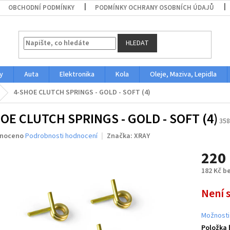
OBCHODNÍ PODMÍNKY
PODMÍNKY OCHRANY OSOBNÍCH ÚDAJŮ
HLEDAT
y
Auta
Elektronika
Kola
Oleje, Maziva, Lepidla
4-SHOE CLUTCH SPRINGS - GOLD - SOFT (4)
OE CLUTCH SPRINGS - GOLD - SOFT (4)
358
né
noceno
Podrobnosti hodnocení
Značka:
XRAY
ení
220
u
182 Kč b
Měrná
Není 
cena:
ek.
Možnosti
Položka