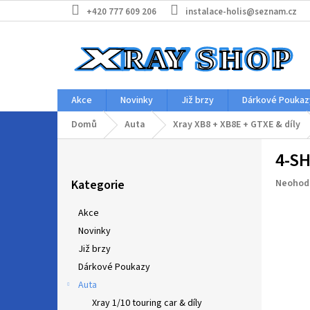
Přejít
+420 777 609 206
instalace-holis@seznam.cz
na
obsah
Akce
Novinky
Již brzy
Dárkové Poukaz
Domů
Auta
Xray XB8 + XB8E + GTXE & díly
P
4-SH
o
Přeskočit
s
Průměr
Kategorie
Neohod
kategorie
t
hodnoc
r
produkt
Akce
a
je
Novinky
n
0,0
z
Již brzy
n
5
í
Dárkové Poukazy
hvězdič
p
Auta
a
Xray 1/10 touring car & díly