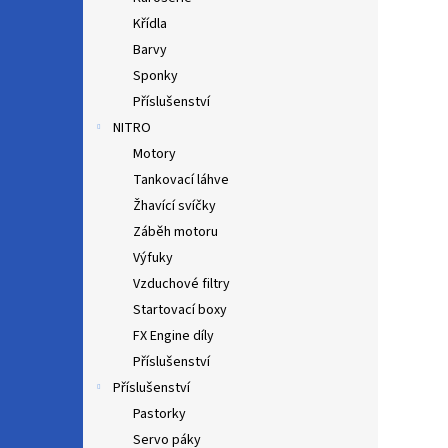
Křídla
Barvy
Sponky
Příslušenství
NITRO
Motory
Tankovací láhve
Žhavící svíčky
Záběh motoru
Výfuky
Vzduchové filtry
Startovací boxy
FX Engine díly
Příslušenství
Příslušenství
Pastorky
Servo páky