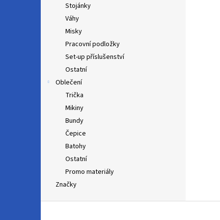
Stojánky
Váhy
Misky
Pracovní podložky
Set-up příslušenství
Ostatní
Oblečení
Trička
Mikiny
Bundy
Čepice
Batohy
Ostatní
Promo materiály
Značky
Z
á