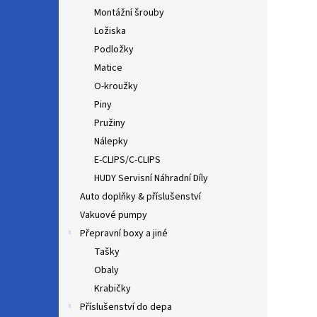
Montážní šrouby
Ložiska
Podložky
Matice
O-kroužky
Piny
Pružiny
Nálepky
E-CLIPS/C-CLIPS
HUDY Servisní Náhradní Díly
Auto doplňky & příslušenství
Vakuové pumpy
Přepravní boxy a jiné
Tašky
Obaly
Krabičky
Příslušenství do depa