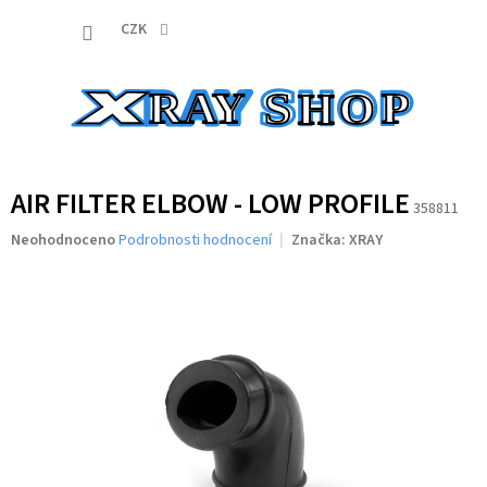
Přejít
NÁKUP
na
CZK
obsah
KOŠÍK
AIR FILTER ELBOW - LOW PROFILE
358811
Průměrné
Neohodnoceno
Podrobnosti hodnocení
Značka:
XRAY
hodnocení
produktu
je
0,0
z
5
hvězdiček.