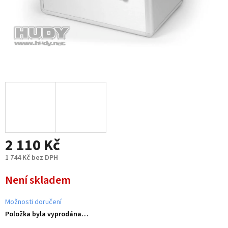
2 110 Kč
1 744 Kč bez DPH
Měrná
Není skladem
cena:
Možnosti doručení
Položka byla vyprodána…