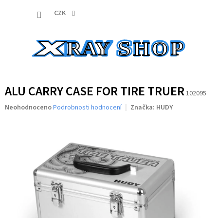
Přejít
NÁKUP
na
CZK
obsah
KOŠÍK
ALU CARRY CASE FOR TIRE TRUER
102095
Průměrné
Neohodnoceno
Podrobnosti hodnocení
Značka:
HUDY
hodnocení
produktu
je
0,0
z
5
hvězdiček.