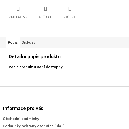
ZEPTAT SE
HLÍDAT
SDÍLET
Popis
Diskuze
Detailní popis produktu
Popis produktu není dostupný
Z
á
p
a
Informace pro vás
t
Obchodní podmínky
í
Podmínky ochrany osobních údajů