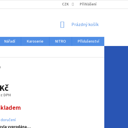
KONTAKTY
CZK
Přihlášení
NÁKUPNÍ
Prázdný košík
KOŠÍK
Nářadí
Karoserie
NITRO
Příslušenství
Auto dopl
O
 Kč
ez DPH
skladem
 doručení
 byla vyprodána…