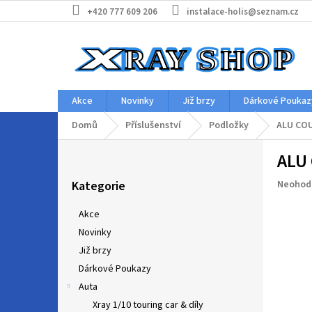
Přejít
+420 777 609 206
instalace-holis@seznam.cz
na
obsah
Akce
Novinky
Již brzy
Dárkové Poukaz
Domů
Příslušenství
Podložky
ALU COU
P
ALU
o
Přeskočit
s
Průměr
Kategorie
Neohod
kategorie
t
hodnoc
r
produkt
Akce
a
je
Novinky
n
0,0
z
Již brzy
n
5
í
Dárkové Poukazy
hvězdič
p
Auta
a
Xray 1/10 touring car & díly