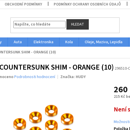
OBCHODNÍ PODMÍNKY
PODMÍNKY OCHRANY OSOBNÍCH ÚDAJŮ
HLEDAT
y
Auta
Elektronika
Kola
Oleje, Maziva, Lepidla
NTERSUNK SHIM - ORANGE (10)
 COUNTERSUNK SHIM - ORANGE (10)
296510-
né
noceno
Podrobnosti hodnocení
Značka:
HUDY
ení
260
u
215 Kč b
Měrná
Není 
cena:
ek.
Možnosti
Položka