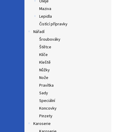
Oleje
Maziva
Lepidla
Čistící přípravky
Nářadí
Šroubováky
Štětce
Klíče
Kleště
Nůžky
Nože
Pravítka
Sady
Speciální
Koncovky
Pinzety
Karoserie
Karoserie