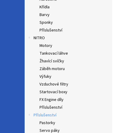
Křídla
Barvy
Sponky
Příslušenství
NITRO
Motory
Tankovací láhve
Žhavící svíčky
Záběh motoru
Výfuky
Vzduchové filtry
Startovací boxy
FX Engine díly
Příslušenství
Příslušenství
Pastorky
Servo páky