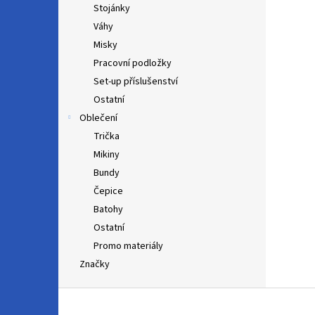
Stojánky
Váhy
Misky
Pracovní podložky
Set-up příslušenství
Ostatní
Oblečení
Trička
Mikiny
Bundy
Čepice
Batohy
Ostatní
Promo materiály
Značky
Z
á