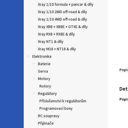
n
Xray 1/10 formula + pancar & díly
e
Xray 1/10 2WD off-road & díly
l
Xray 1/10 4WD off-road & díly
Xray XB8 + XB8E + GTXE & díly
Xray RX8 + RX8E & díly
Xray NT1 & díly
Xray M18 + NT18 & díly
Elektronika
Baterie
Popi
Serva
Motory
Rotory
Det
Regulátory
Popi
Příslušenství k regulátorům
Programovací boxy
RC soupravy
Přijímače