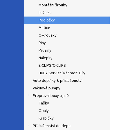
Montážní šrouby
Ložiska
Podložky
Matice
O-kroužky
Piny
Pružiny
Nálepky
E-CLIPS/C-CLIPS
HUDY Servisní Náhradní Díly
Auto doplňky & příslušenství
Vakuové pumpy
Přepravní boxy a jiné
Tašky
Obaly
Krabičky
Příslušenství do depa