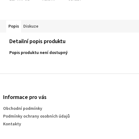
Popis
Diskuze
Detailní popis produktu
Popis produktu není dostupný
Z
á
p
a
Informace pro vás
t
Obchodní podmínky
í
Podmínky ochrany osobních údajů
Kontakty