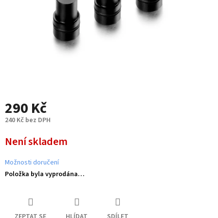
290 Kč
240 Kč bez DPH
Měrná
Není skladem
cena:
Možnosti doručení
Položka byla vyprodána…
ZEPTAT SE
HLÍDAT
SDÍLET