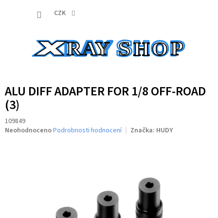
Přejít
NÁKUP
na
CZK
obsah
KOŠÍK
ALU DIFF ADAPTER FOR 1/8 OFF-ROAD
(3)
109849
Průměrné
Neohodnoceno
Podrobnosti hodnocení
Značka:
HUDY
hodnocení
produktu
je
0,0
z
5
hvězdiček.