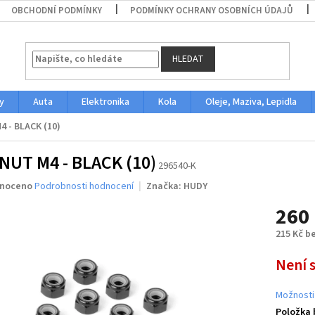
OBCHODNÍ PODMÍNKY
PODMÍNKY OCHRANY OSOBNÍCH ÚDAJŮ
HLEDAT
y
Auta
Elektronika
Kola
Oleje, Maziva, Lepidla
4 - BLACK (10)
NUT M4 - BLACK (10)
296540-K
né
noceno
Podrobnosti hodnocení
Značka:
HUDY
ení
260
u
215 Kč b
Měrná
Není 
cena:
ek.
Možnosti
Položka