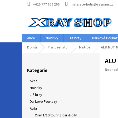
Přejít
+420 777 609 206
instalace-holis@seznam.cz
na
obsah
Akce
Novinky
Již brzy
Dárkové Poukaz
Domů
Příslušenství
Matice
ALU NUT M
P
ALU 
o
Přeskočit
s
Průměr
Kategorie
Neohod
kategorie
t
hodnoc
r
produkt
Akce
a
je
Novinky
n
0,0
z
Již brzy
n
5
í
Dárkové Poukazy
hvězdič
p
Auta
a
Xray 1/10 touring car & díly