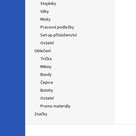
Stojánky
Váhy
Misky
Pracovní podložky
Set-up příslušenství
Ostatní
Oblečení
Trička
Mikiny
Bundy
Čepice
Batohy
Ostatní
Promo materiály
Značky
Z
á