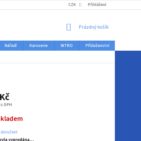
KONTAKTY
CZK
Přihlášení
NÁKUPNÍ
Prázdný košík
KOŠÍK
Nářadí
Karoserie
NITRO
Příslušenství
Auto dopl
 Kč
ez DPH
skladem
 doručení
 byla vyprodána…