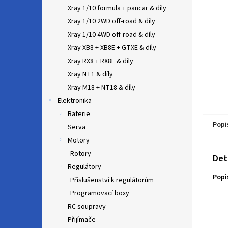
n
Xray 1/10 formula + pancar & díly
e
Xray 1/10 2WD off-road & díly
l
Xray 1/10 4WD off-road & díly
Xray XB8 + XB8E + GTXE & díly
Xray RX8 + RX8E & díly
Xray NT1 & díly
Xray M18 + NT18 & díly
Elektronika
Baterie
Popi
Serva
Motory
Rotory
Det
Regulátory
Popi
Příslušenství k regulátorům
Programovací boxy
RC soupravy
Přijímače