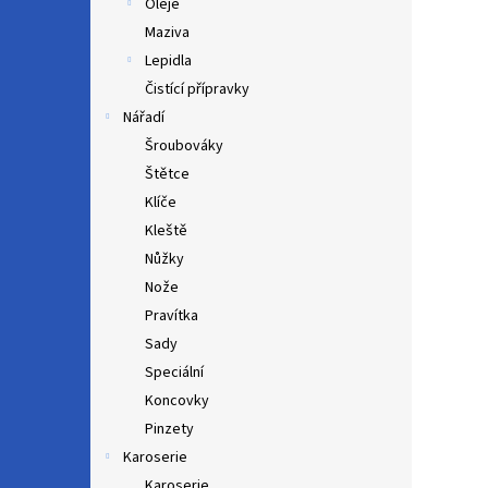
Oleje
Maziva
Lepidla
Čistící přípravky
Nářadí
Šroubováky
Štětce
Klíče
Kleště
Nůžky
Nože
Pravítka
Sady
Speciální
Koncovky
Pinzety
Karoserie
Karoserie