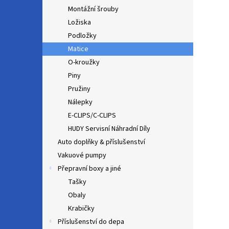
Montážní šrouby
Ložiska
Podložky
Matice
O-kroužky
Piny
Pružiny
Nálepky
E-CLIPS/C-CLIPS
HUDY Servisní Náhradní Díly
Auto doplňky & příslušenství
Vakuové pumpy
Přepravní boxy a jiné
Tašky
Obaly
Krabičky
Příslušenství do depa