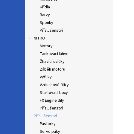
Křídla
Barvy
Sponky
Příslušenství
NITRO
Motory
Tankovací láhve
Žhavící svíčky
Záběh motoru
Výfuky
Vzduchové filtry
Startovací boxy
FX Engine díly
Příslušenství
Příslušenství
Pastorky
Servo páky