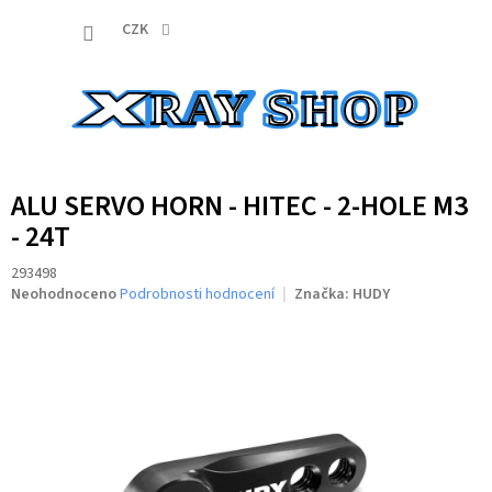
Přejít
NÁKUP
na
CZK
obsah
KOŠÍK
ALU SERVO HORN - HITEC - 2-HOLE M3
- 24T
293498
Průměrné
Neohodnoceno
Podrobnosti hodnocení
Značka:
HUDY
hodnocení
produktu
je
0,0
z
5
hvězdiček.