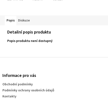
Popis
Diskuze
Detailní popis produktu
Popis produktu není dostupný
Z
á
p
a
Informace pro vás
t
Obchodní podmínky
í
Podmínky ochrany osobních údajů
Kontakty