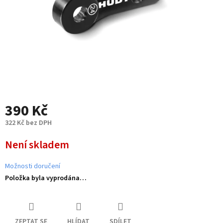
390 Kč
322 Kč bez DPH
Měrná
Není skladem
cena:
Možnosti doručení
Položka byla vyprodána…
ZEPTAT SE
HLÍDAT
SDÍLET