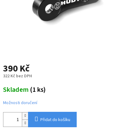
390 Kč
322 Kč bez DPH
Měrná
Skladem
(1 ks)
cena:
Možnosti doručení
Přidat do košíku