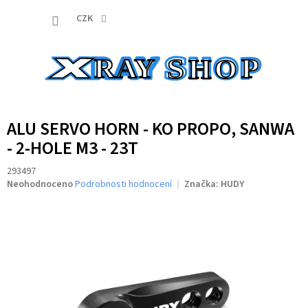
Přejít
NÁKUP
na
CZK
obsah
KOŠÍK
ALU SERVO HORN - KO PROPO, SANWA
- 2-HOLE M3 - 23T
293497
Průměrné
Neohodnoceno
Podrobnosti hodnocení
Značka:
HUDY
hodnocení
produktu
je
0,0
z
5
hvězdiček.