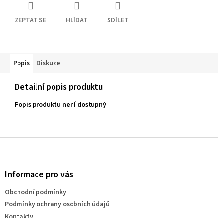
ZEPTAT SE
HLÍDAT
SDÍLET
Popis
Diskuze
Detailní popis produktu
Popis produktu není dostupný
Z
á
p
a
Informace pro vás
t
Obchodní podmínky
í
Podmínky ochrany osobních údajů
Kontakty