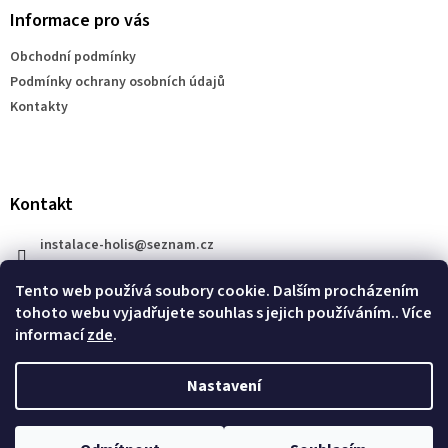
a
Informace pro vás
t
Obchodní podmínky
í
Podmínky ochrany osobních údajů
Kontakty
Kontakt
instalace-holis
@
seznam.cz
+420 777 609 206
Tento web používá soubory cookie. Dalším procházením
tohoto webu vyjadřujete souhlas s jejich používáním.. Více
informací
zde
.
Nastavení
Vytvořil Shoptet