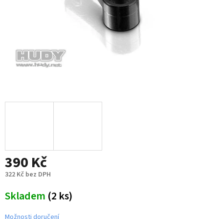
390 Kč
322 Kč bez DPH
Měrná
Skladem
(2 ks)
cena:
Možnosti doručení