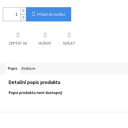
Přidat do košíku
ZEPTAT SE
HLÍDAT
SDÍLET
Popis
Diskuze
Detailní popis produktu
Popis produktu není dostupný
Z
á
p