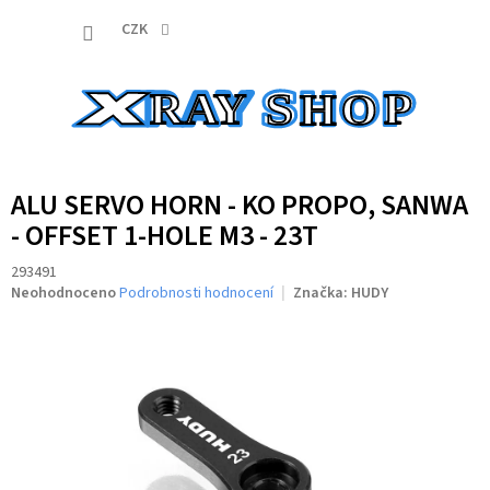
Přejít
NÁKUP
na
CZK
obsah
KOŠÍK
ALU SERVO HORN - KO PROPO, SANWA
- OFFSET 1-HOLE M3 - 23T
293491
Průměrné
Neohodnoceno
Podrobnosti hodnocení
Značka:
HUDY
hodnocení
produktu
je
0,0
z
5
hvězdiček.