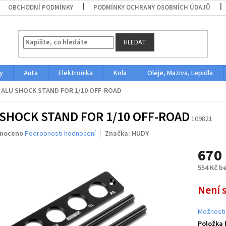
OBCHODNÍ PODMÍNKY
PODMÍNKY OCHRANY OSOBNÍCH ÚDAJŮ
HLEDAT
y
Auta
Elektronika
Kola
Oleje, Maziva, Lepidla
ALU SHOCK STAND FOR 1/10 OFF-ROAD
 SHOCK STAND FOR 1/10 OFF-ROAD
109821
né
noceno
Podrobnosti hodnocení
Značka:
HUDY
ení
670
u
554 Kč b
Měrná
Není 
cena:
ek.
Možnosti
Položka