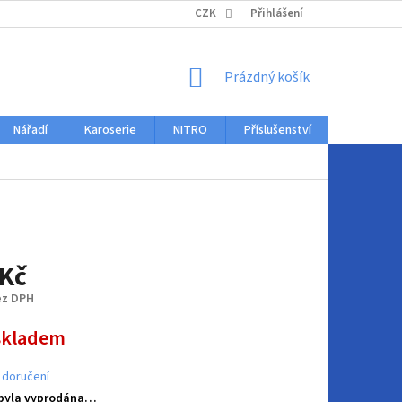
KONTAKTY
CZK
Přihlášení
NÁKUPNÍ
Prázdný košík
KOŠÍK
Nářadí
Karoserie
NITRO
Příslušenství
Auto dopl
 Kč
ez DPH
skladem
 doručení
 byla vyprodána…