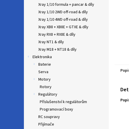
n
Xray 1/10 formula + pancar & díly
e
Xray 1/10 2WD off-road & díly
l
Xray 1/10 4WD off-road & díly
Xray XB8 + XB8E + GTXE & díly
Xray RX8 + RX8E & díly
Xray NT1 & díly
Xray M18 + NT18 & díly
Elektronika
Baterie
Popi
Serva
Motory
Rotory
Det
Regulátory
Popi
Příslušenství k regulátorům
Programovací boxy
RC soupravy
Přijímače