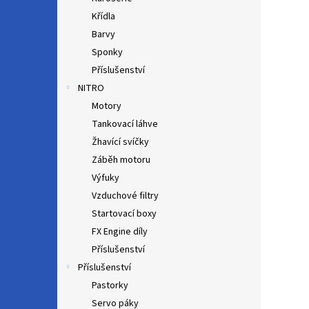
Křídla
Barvy
Sponky
Příslušenství
NITRO
Motory
Tankovací láhve
Žhavící svíčky
Záběh motoru
Výfuky
Vzduchové filtry
Startovací boxy
FX Engine díly
Příslušenství
Příslušenství
Pastorky
Servo páky