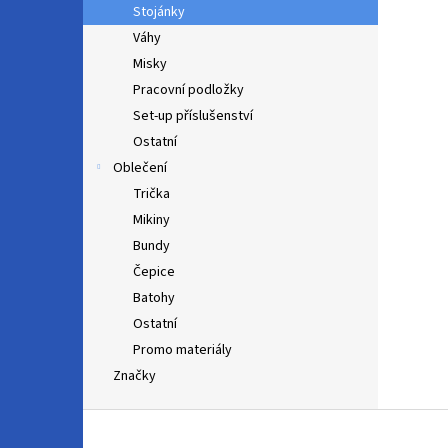
Stojánky
Váhy
Misky
Pracovní podložky
Set-up příslušenství
Ostatní
Oblečení
Trička
Mikiny
Bundy
Čepice
Batohy
Ostatní
Promo materiály
Značky
Z
á