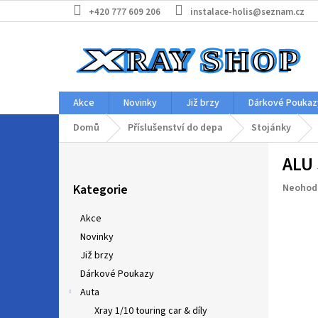
Přejít
+420 777 609 206
instalace-holis@seznam.cz
na
obsah
Akce
Novinky
Již brzy
Dárkové Poukaz
Domů
Příslušenství do depa
Stojánky
P
ALU
o
Přeskočit
s
Průměr
Kategorie
Neohod
kategorie
t
hodnoc
r
produkt
Akce
a
je
Novinky
n
0,0
z
Již brzy
n
5
í
Dárkové Poukazy
hvězdič
p
Auta
a
Xray 1/10 touring car & díly