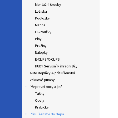
Montážní šrouby
Ložiska
Podložky
Matice
O-kroužky
Piny
Pružiny
Nálepky
E-CLIPS/C-CLIPS
HUDY Servisní Náhradní Díly
Auto doplňky & příslušenství
Vakuové pumpy
Přepravní boxy a jiné
Tašky
Obaly
Krabičky
Příslušenství do depa