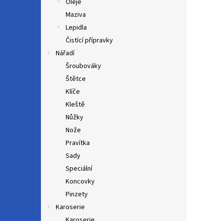
Oleje
Maziva
Lepidla
Čistící přípravky
Nářadí
Šroubováky
Štětce
Klíče
Kleště
Nůžky
Nože
Pravítka
Sady
Speciální
Koncovky
Pinzety
Karoserie
Karoserie