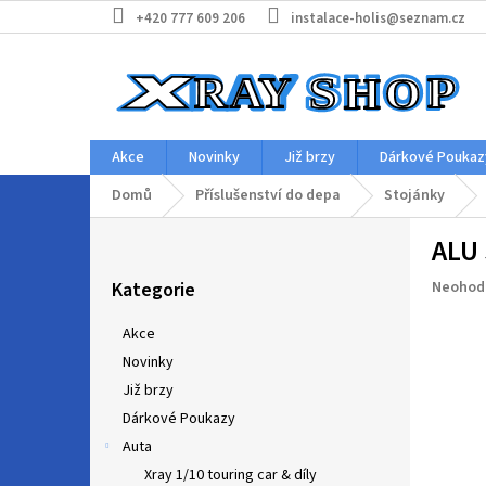
Přejít
+420 777 609 206
instalace-holis@seznam.cz
na
obsah
Akce
Novinky
Již brzy
Dárkové Poukaz
Domů
Příslušenství do depa
Stojánky
P
ALU
o
Přeskočit
s
Průměr
Kategorie
Neohod
kategorie
t
hodnoc
r
produkt
Akce
a
je
Novinky
n
0,0
z
Již brzy
n
5
í
Dárkové Poukazy
hvězdič
p
Auta
a
Xray 1/10 touring car & díly