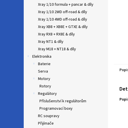
n
Xray 1/10 formula + pancar & díly
e
Xray 1/10 2WD off-road & díly
l
Xray 1/10 4WD off-road & díly
Xray XB8 + XB8E + GTXE & díly
Xray RX8 + RX8E & díly
Xray NT1 & díly
Xray M18 + NT18 & díly
Elektronika
Baterie
Popi
Serva
Motory
Rotory
Det
Regulátory
Popi
Příslušenství k regulátorům
Programovací boxy
RC soupravy
Přijímače