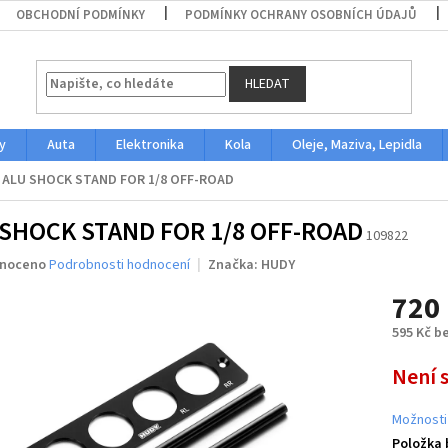
OBCHODNÍ PODMÍNKY
PODMÍNKY OCHRANY OSOBNÍCH ÚDAJŮ
HLEDAT
y
Auta
Elektronika
Kola
Oleje, Maziva, Lepidla
ALU SHOCK STAND FOR 1/8 OFF-ROAD
 SHOCK STAND FOR 1/8 OFF-ROAD
109822
né
noceno
Podrobnosti hodnocení
Značka:
HUDY
ení
720
u
595 Kč b
Měrná
Není 
cena:
ek.
Možnosti
Položka