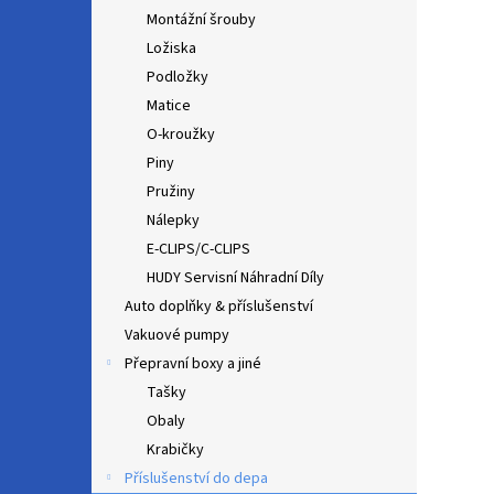
Montážní šrouby
Ložiska
Podložky
Matice
O-kroužky
Piny
Pružiny
Nálepky
E-CLIPS/C-CLIPS
HUDY Servisní Náhradní Díly
Auto doplňky & příslušenství
Vakuové pumpy
Přepravní boxy a jiné
Tašky
Obaly
Krabičky
Příslušenství do depa