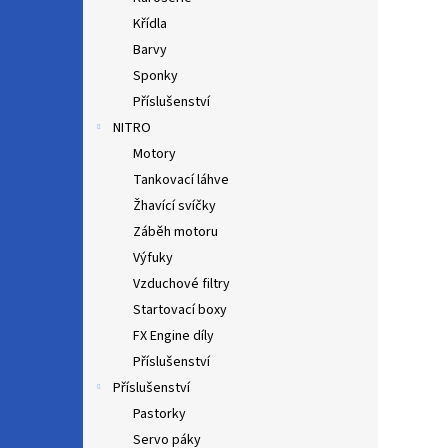
Křídla
Barvy
Sponky
Příslušenství
NITRO
Motory
Tankovací láhve
Žhavící svíčky
Záběh motoru
Výfuky
Vzduchové filtry
Startovací boxy
FX Engine díly
Příslušenství
Příslušenství
Pastorky
Servo páky