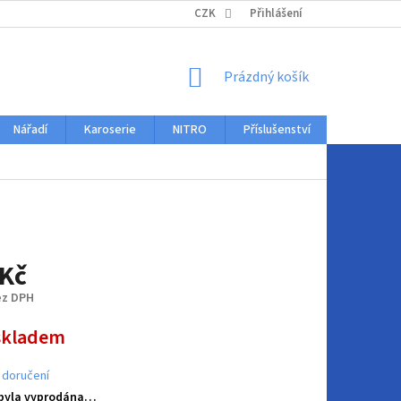
KONTAKTY
CZK
Přihlášení
NÁKUPNÍ
Prázdný košík
KOŠÍK
Nářadí
Karoserie
NITRO
Příslušenství
Auto dopl
 Kč
ez DPH
skladem
 doručení
 byla vyprodána…