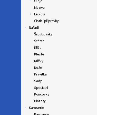
Oleje
Maziva
Lepidla
Čistící přípravky
Nářadí
Šroubováky
Štětce
Klíče
Kleště
Nůžky
Nože
Pravítka
Sady
Speciální
Koncovky
Pinzety
Karoserie
Karoserie