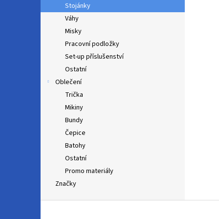
Stojánky
Váhy
Misky
Pracovní podložky
Set-up příslušenství
Ostatní
Oblečení
Trička
Mikiny
Bundy
Čepice
Batohy
Ostatní
Promo materiály
Značky
Z
á