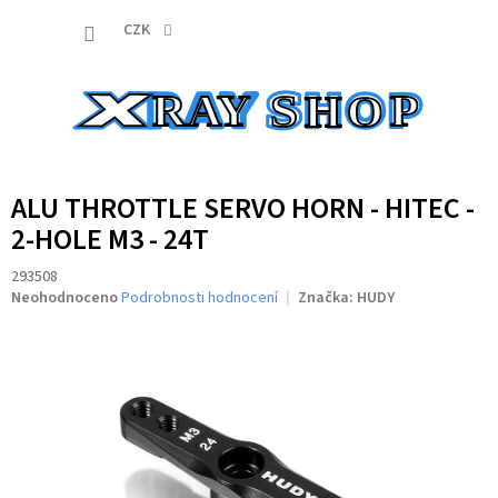
Přejít
NÁKUP
na
CZK
obsah
KOŠÍK
ALU THROTTLE SERVO HORN - HITEC -
2-HOLE M3 - 24T
293508
Průměrné
Neohodnoceno
Podrobnosti hodnocení
Značka:
HUDY
hodnocení
produktu
je
0,0
z
5
hvězdiček.