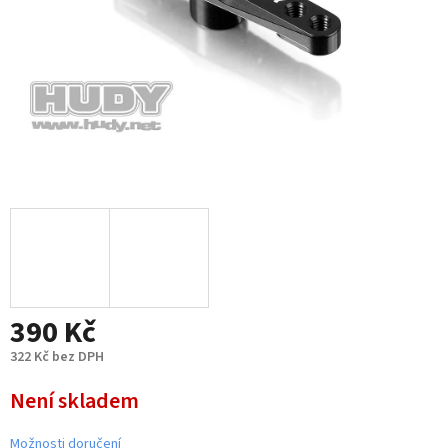
390 Kč
322 Kč bez DPH
Měrná
Není skladem
cena:
Možnosti doručení