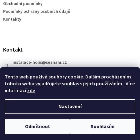
Obchodní podmínky
í
Podmínky ochrany osobních údajů
Kontakty
Kontakt
instalace-holis
@
seznam.cz
+420 777 609 206
Tento web používá soubory cookie. Dalším procházením
tohoto webu vyjadřujete souhlas s jejich používáním.. Více
informací
zde
.
Nastavení
Vytvořil Shoptet
Odmítnout
Souhlasím
Copyright 2026
XRAY SHOP
. Všechna práva vyhrazena.