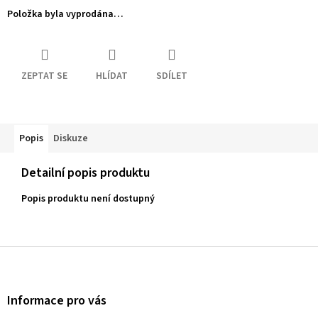
Položka byla vyprodána…
ZEPTAT SE
HLÍDAT
SDÍLET
Popis
Diskuze
Detailní popis produktu
Popis produktu není dostupný
Z
á
p
a
Informace pro vás
t