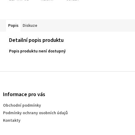
Popis
Diskuze
Detailní popis produktu
Popis produktu není dostupný
Z
á
p
a
Informace pro vás
t
Obchodní podmínky
í
Podmínky ochrany osobních údajů
Kontakty