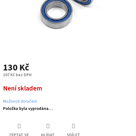
130 Kč
107 Kč bez DPH
Měrná
Není skladem
cena:
Možnosti doručení
Položka byla vyprodána…
ZEPTAT SE
HLÍDAT
SDÍLET