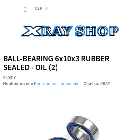
Přejít
NÁKUP
na
CZK
obsah
KOŠÍK
BALL-BEARING 6x10x3 RUBBER
SEALED - OIL (2)
940610
Průměrné
Neohodnoceno
Podrobnosti hodnocení
Značka:
XRAY
hodnocení
produktu
je
0,0
z
5
hvězdiček.