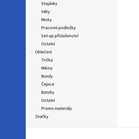
Stojánky
Váhy
Misky
Pracovní podložky
Set-up příslušenství
Ostatní
Oblečení
Trička
Mikiny
Bundy
Čepice
Batohy
Ostatní
Promo materiály
Značky
Z
á