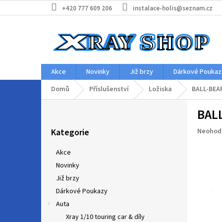
Přejít
+420 777 609 206
instalace-holis@seznam.cz
na
obsah
Akce
Novinky
Již brzy
Dárkové Poukaz
Domů
Příslušenství
Ložiska
BALL-BEAR
P
BALL
o
Přeskočit
s
Průměr
Kategorie
Neohod
kategorie
t
hodnoc
r
produkt
Akce
a
je
Novinky
n
0,0
z
Již brzy
n
5
í
Dárkové Poukazy
hvězdič
p
Auta
a
Xray 1/10 touring car & díly