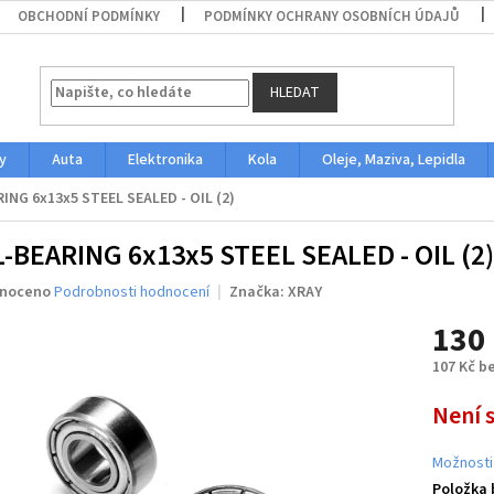
OBCHODNÍ PODMÍNKY
PODMÍNKY OCHRANY OSOBNÍCH ÚDAJŮ
HLEDAT
y
Auta
Elektronika
Kola
Oleje, Maziva, Lepidla
ING 6x13x5 STEEL SEALED - OIL (2)
-BEARING 6x13x5 STEEL SEALED - OIL (2)
né
noceno
Podrobnosti hodnocení
Značka:
XRAY
ení
130
u
107 Kč b
Měrná
Není 
cena:
ek.
Možnosti
Položka