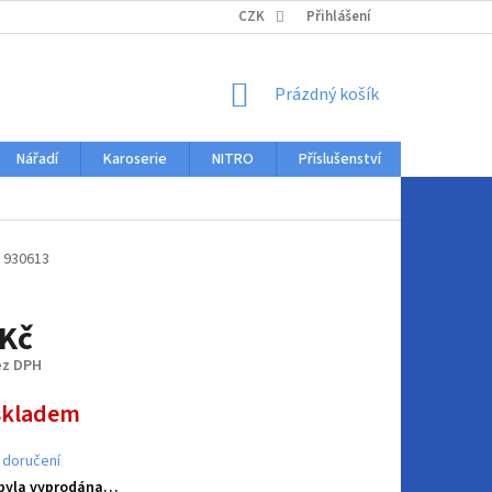
KONTAKTY
CZK
Přihlášení
NÁKUPNÍ
Prázdný košík
KOŠÍK
Nářadí
Karoserie
NITRO
Příslušenství
Auto dopl
930613
 Kč
ez DPH
skladem
 doručení
 byla vyprodána…