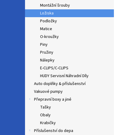
Montážní šrouby
Ložiska
Podložky
Matice
O-kroužky
Piny
Pružiny
Nálepky
E-CLIPS/C-CLIPS
HUDY Servisní Náhradní Díly
Auto doplňky & příslušenství
Vakuové pumpy
Přepravní boxy a jiné
Tašky
Obaly
Krabičky
Příslušenství do depa