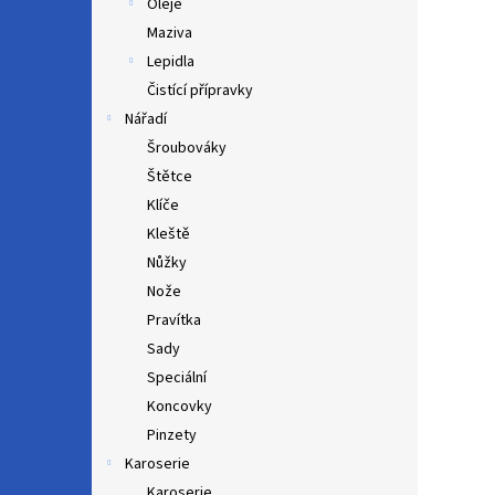
Oleje
Maziva
Lepidla
Čistící přípravky
Nářadí
Šroubováky
Štětce
Klíče
Kleště
Nůžky
Nože
Pravítka
Sady
Speciální
Koncovky
Pinzety
Karoserie
Karoserie