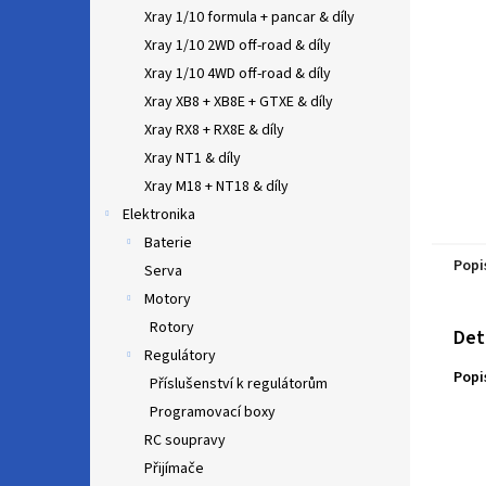
n
Xray 1/10 formula + pancar & díly
e
Xray 1/10 2WD off-road & díly
l
Xray 1/10 4WD off-road & díly
Xray XB8 + XB8E + GTXE & díly
Xray RX8 + RX8E & díly
Xray NT1 & díly
Xray M18 + NT18 & díly
Elektronika
Baterie
Popi
Serva
Motory
Rotory
Det
Regulátory
Popi
Příslušenství k regulátorům
Programovací boxy
RC soupravy
Přijímače