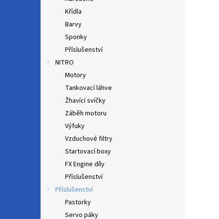
Křídla
Barvy
Sponky
Příslušenství
NITRO
Motory
Tankovací láhve
Žhavící svíčky
Záběh motoru
Výfuky
Vzduchové filtry
Startovací boxy
FX Engine díly
Příslušenství
Příslušenství
Pastorky
Servo páky