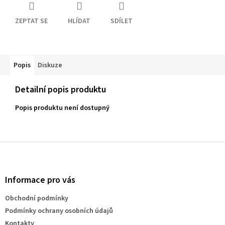
ZEPTAT SE
HLÍDAT
SDÍLET
Popis
Diskuze
Detailní popis produktu
Popis produktu není dostupný
Z
á
p
a
Informace pro vás
t
Obchodní podmínky
í
Podmínky ochrany osobních údajů
Kontakty