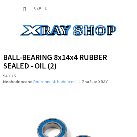
Přejít
NÁKUP
na
CZK
obsah
KOŠÍK
BALL-BEARING 8x14x4 RUBBER
SEALED - OIL (2)
940815
Průměrné
Neohodnoceno
Podrobnosti hodnocení
Značka:
XRAY
hodnocení
produktu
je
0,0
z
5
hvězdiček.