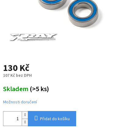
130 Kč
107 Kč bez DPH
Měrná
Skladem
(>5 ks)
cena:
Možnosti doručení
Přidat do košíku