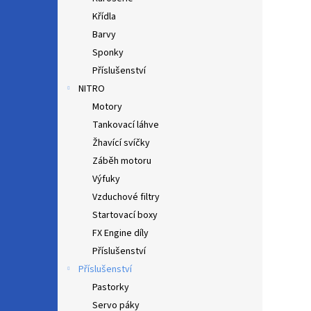
Křídla
Barvy
Sponky
Příslušenství
NITRO
Motory
Tankovací láhve
Žhavící svíčky
Záběh motoru
Výfuky
Vzduchové filtry
Startovací boxy
FX Engine díly
Příslušenství
Příslušenství
Pastorky
Servo páky