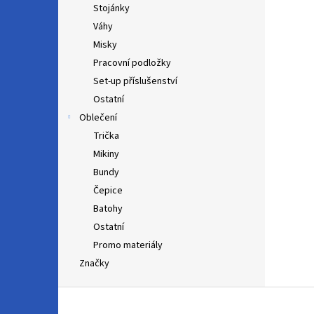
Stojánky
Váhy
Misky
Pracovní podložky
Set-up příslušenství
Ostatní
Oblečení
Trička
Mikiny
Bundy
Čepice
Batohy
Ostatní
Promo materiály
Značky
Z
á