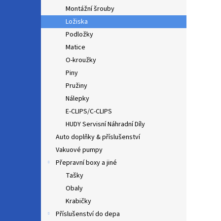
Montážní šrouby
Ložiska
Podložky
Matice
O-kroužky
Piny
Pružiny
Nálepky
E-CLIPS/C-CLIPS
HUDY Servisní Náhradní Díly
Auto doplňky & příslušenství
Vakuové pumpy
Přepravní boxy a jiné
Tašky
Obaly
Krabičky
Příslušenství do depa