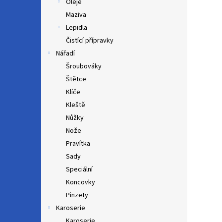
Oleje
Maziva
Lepidla
Čistící přípravky
Nářadí
Šroubováky
Štětce
Klíče
Kleště
Nůžky
Nože
Pravítka
Sady
Speciální
Koncovky
Pinzety
Karoserie
Karoserie