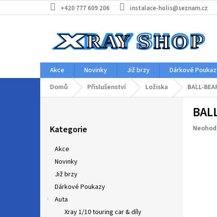
Přejít
+420 777 609 206
instalace-holis@seznam.cz
na
obsah
Akce
Novinky
Již brzy
Dárkové Poukaz
Domů
Příslušenství
Ložiska
BALL-BEAR
P
BALL
o
Přeskočit
s
Průměr
Kategorie
Neohod
kategorie
t
hodnoc
r
produkt
Akce
a
je
Novinky
n
0,0
z
Již brzy
n
5
í
Dárkové Poukazy
hvězdič
p
Auta
a
Xray 1/10 touring car & díly