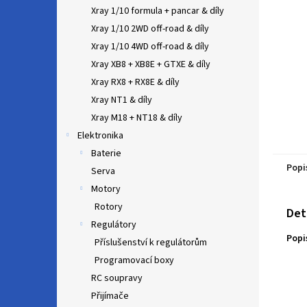
n
Xray 1/10 formula + pancar & díly
e
Xray 1/10 2WD off-road & díly
l
Xray 1/10 4WD off-road & díly
Xray XB8 + XB8E + GTXE & díly
Xray RX8 + RX8E & díly
Xray NT1 & díly
Xray M18 + NT18 & díly
Elektronika
Baterie
Popi
Serva
Motory
Rotory
Det
Regulátory
Popi
Příslušenství k regulátorům
Programovací boxy
RC soupravy
Přijímače