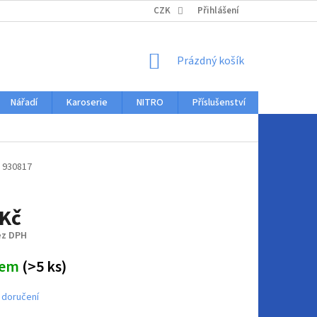
KONTAKTY
CZK
Přihlášení
NÁKUPNÍ
Prázdný košík
KOŠÍK
Nářadí
Karoserie
NITRO
Příslušenství
Auto dopl
930817
 Kč
ez DPH
dem
(>5 ks)
 doručení