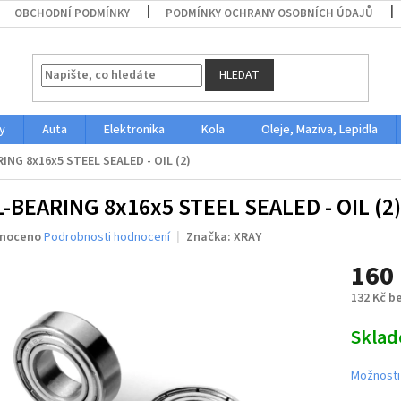
OBCHODNÍ PODMÍNKY
PODMÍNKY OCHRANY OSOBNÍCH ÚDAJŮ
HLEDAT
y
Auta
Elektronika
Kola
Oleje, Maziva, Lepidla
ING 8x16x5 STEEL SEALED - OIL (2)
-BEARING 8x16x5 STEEL SEALED - OIL (2)
né
noceno
Podrobnosti hodnocení
Značka:
XRAY
ení
160
u
132 Kč b
Měrná
Skla
cena:
ek.
Možnosti