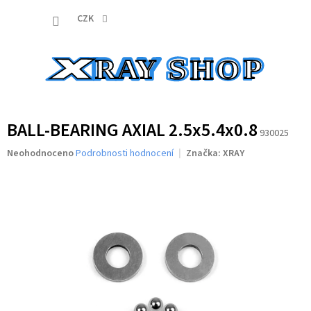
Přejít
NÁKUP
na
CZK
obsah
KOŠÍK
BALL-BEARING AXIAL 2.5x5.4x0.8
930025
Průměrné
Neohodnoceno
Podrobnosti hodnocení
Značka:
XRAY
hodnocení
produktu
je
0,0
z
5
hvězdiček.