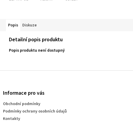
Popis
Diskuze
Detailní popis produktu
Popis produktu není dostupný
Z
á
p
a
Informace pro vás
t
Obchodní podmínky
í
Podmínky ochrany osobních údajů
Kontakty