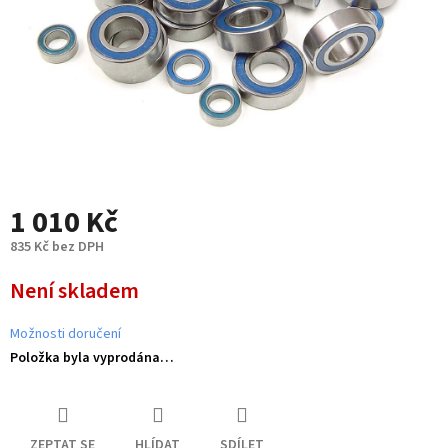
1 010 Kč
835 Kč bez DPH
Měrná
Není skladem
cena:
Možnosti doručení
Položka byla vyprodána…
ZEPTAT SE
HLÍDAT
SDÍLET