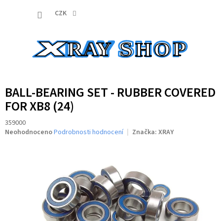
Přejít
NÁKUP
na
CZK
obsah
KOŠÍK
BALL-BEARING SET - RUBBER COVERED
FOR XB8 (24)
359000
Průměrné
Neohodnoceno
Podrobnosti hodnocení
Značka:
XRAY
hodnocení
produktu
je
0,0
z
5
hvězdiček.