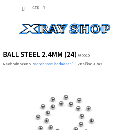
Přejít
NÁKUP
na
CZK
obsah
KOŠÍK
BALL STEEL 2.4MM (24)
930020
Průměrné
Neohodnoceno
Podrobnosti hodnocení
Značka:
XRAY
hodnocení
produktu
je
0,0
z
5
hvězdiček.