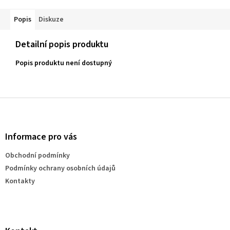
Popis
Diskuze
Detailní popis produktu
Popis produktu není dostupný
Z
á
p
a
Informace pro vás
t
Obchodní podmínky
í
Podmínky ochrany osobních údajů
Kontakty