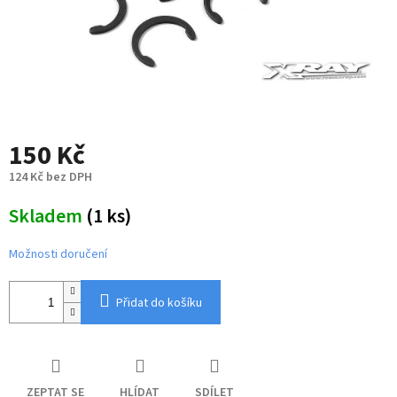
150 Kč
124 Kč bez DPH
Měrná
Skladem
(1 ks)
cena:
Možnosti doručení
Přidat do košíku
ZEPTAT SE
HLÍDAT
SDÍLET