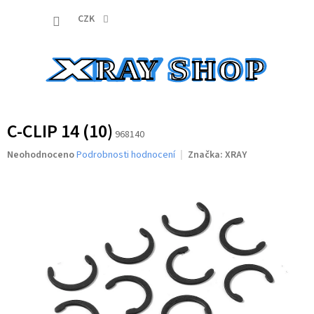
Přejít
NÁKUP
na
CZK
obsah
KOŠÍK
C-CLIP 14 (10)
968140
Průměrné
Neohodnoceno
Podrobnosti hodnocení
Značka:
XRAY
hodnocení
produktu
je
0,0
z
5
hvězdiček.