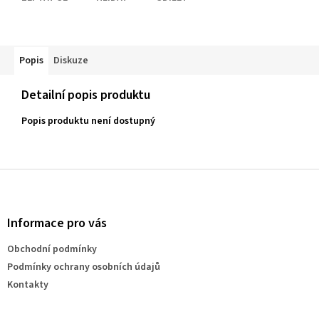
Popis
Diskuze
Detailní popis produktu
Popis produktu není dostupný
Z
á
p
a
Informace pro vás
t
Obchodní podmínky
í
Podmínky ochrany osobních údajů
Kontakty