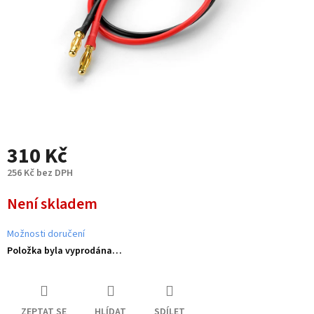
310 Kč
256 Kč bez DPH
Měrná
Není skladem
cena:
Možnosti doručení
Položka byla vyprodána…
ZEPTAT SE
HLÍDAT
SDÍLET