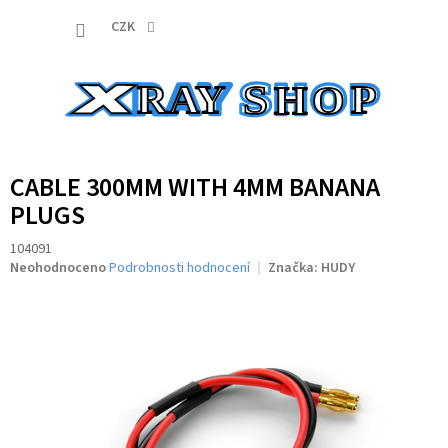
Přejít
NÁKUP
na
CZK
obsah
KOŠÍK
CABLE 300MM WITH 4MM BANANA
PLUGS
104091
Průměrné
Neohodnoceno
Podrobnosti hodnocení
Značka:
HUDY
hodnocení
produktu
je
0,0
z
5
hvězdiček.