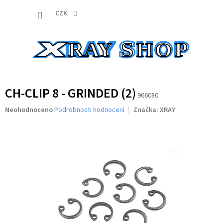
Přejít
NÁKUP
na
CZK
obsah
KOŠÍK
CH-CLIP 8 - GRINDED (2)
966080
Průměrné
Neohodnoceno
Podrobnosti hodnocení
Značka:
XRAY
hodnocení
produktu
je
0,0
z
5
hvězdiček.