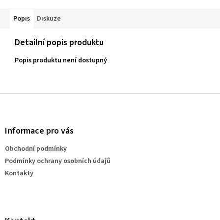
Popis
Diskuze
Detailní popis produktu
Popis produktu není dostupný
Z
á
p
a
Informace pro vás
t
Obchodní podmínky
í
Podmínky ochrany osobních údajů
Kontakty