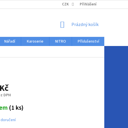
KONTAKTY
CZK
Přihlášení
NÁKUPNÍ
Prázdný košík
KOŠÍK
Nářadí
Karoserie
NITRO
Příslušenství
Auto dopl
 Kč
ez DPH
dem
(1 ks)
 doručení