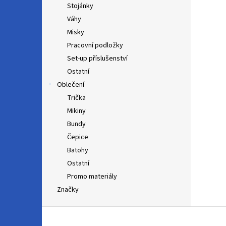
Stojánky
Váhy
Misky
Pracovní podložky
Set-up příslušenství
Ostatní
Oblečení
Trička
Mikiny
Bundy
Čepice
Batohy
Ostatní
Promo materiály
Značky
Z
á