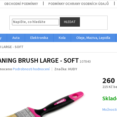
OBCHODNÍ PODMÍNKY
PODMÍNKY OCHRANY OSOBNÍCH ÚDAJŮ
HLEDAT
y
Auta
Elektronika
Kola
Oleje, Maziva, Lepidla
 LARGE - SOFT
ANING BRUSH LARGE - SOFT
107840
né
noceno
Podrobnosti hodnocení
Značka:
HUDY
ení
260
u
215 Kč b
Měrná
Skla
cena:
ek.
Možnosti