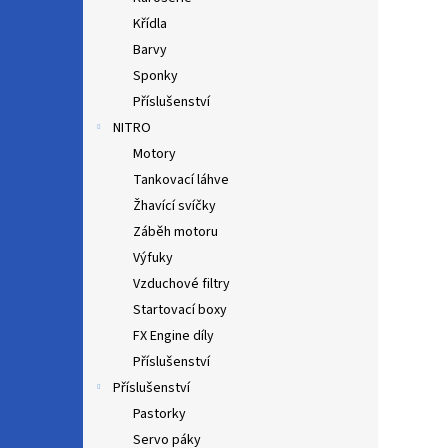
Křídla
Barvy
Sponky
Příslušenství
NITRO
Motory
Tankovací láhve
Žhavící svíčky
Záběh motoru
Výfuky
Vzduchové filtry
Startovací boxy
FX Engine díly
Příslušenství
Příslušenství
Pastorky
Servo páky