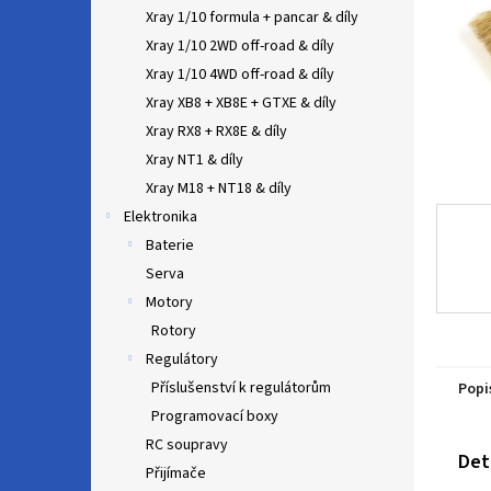
n
Xray 1/10 formula + pancar & díly
e
Xray 1/10 2WD off-road & díly
l
Xray 1/10 4WD off-road & díly
Xray XB8 + XB8E + GTXE & díly
Xray RX8 + RX8E & díly
Xray NT1 & díly
Xray M18 + NT18 & díly
Elektronika
Baterie
Serva
Motory
Rotory
Regulátory
Příslušenství k regulátorům
Popi
Programovací boxy
RC soupravy
Det
Přijímače