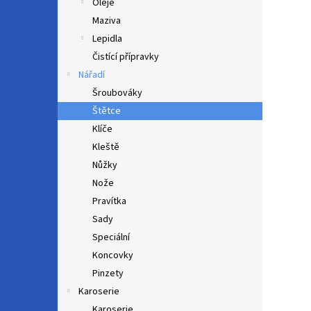
Oleje
Maziva
Lepidla
Čistící přípravky
Nářadí
Šroubováky
Štětce
Klíče
Kleště
Nůžky
Nože
Pravítka
Sady
Speciální
Koncovky
Pinzety
Karoserie
Karoserie