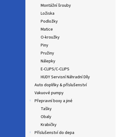
Montážní šrouby
Ložiska
Podložky
Matice
O-kroužky
Piny
Pružiny
Nálepky
E-CLIPS/C-CLIPS
HUDY Servisní Náhradní Díly
Auto doplňky & příslušenství
Vakuové pumpy
Přepravní boxy a jiné
Tašky
Obaly
Krabičky
Příslušenství do depa