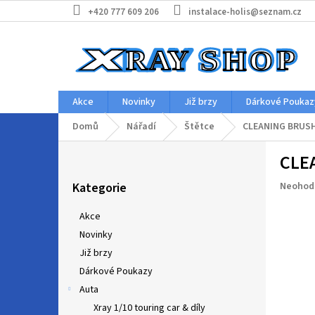
Přejít
+420 777 609 206
instalace-holis@seznam.cz
na
obsah
Akce
Novinky
Již brzy
Dárkové Poukaz
Domů
Nářadí
Štětce
CLEANING BRUSH
P
CLE
o
Přeskočit
s
Průměr
Kategorie
Neohod
kategorie
t
hodnoc
r
produkt
Akce
a
je
Novinky
n
0,0
z
Již brzy
n
5
í
Dárkové Poukazy
hvězdič
p
Auta
a
Xray 1/10 touring car & díly