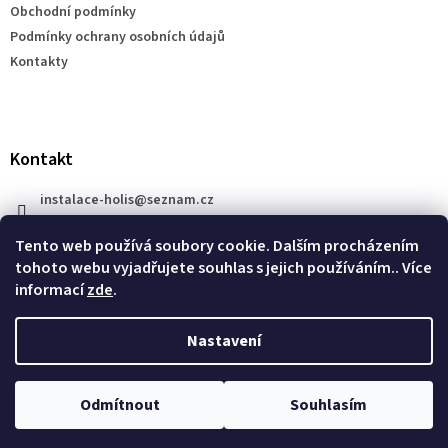
Obchodní podmínky
í
Podmínky ochrany osobních údajů
Kontakty
Kontakt
instalace-holis
@
seznam.cz
+420 777 609 206
Tento web používá soubory cookie. Dalším procházením
tohoto webu vyjadřujete souhlas s jejich používáním.. Více
informací
zde
.
Nastavení
Vytvořil Shoptet
Odmítnout
Souhlasím
Copyright 2026
XRAY SHOP
. Všechna práva vyhrazena.