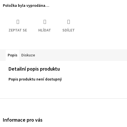
Položka byla vyprodána…
ZEPTAT SE
HLÍDAT
SDÍLET
Popis
Diskuze
Detailní popis produktu
Popis produktu není dostupný
Z
á
p
a
Informace pro vás
t