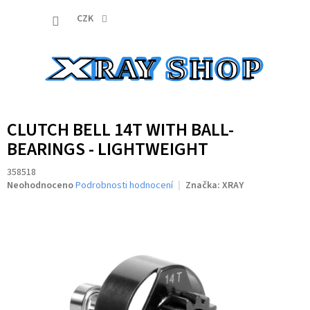
Přejít
NÁKUP
na
CZK
obsah
KOŠÍK
CLUTCH BELL 14T WITH BALL-
BEARINGS - LIGHTWEIGHT
358518
Průměrné
Neohodnoceno
Podrobnosti hodnocení
Značka:
XRAY
hodnocení
produktu
je
0,0
z
5
hvězdiček.