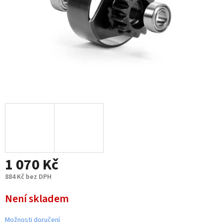
1 070 Kč
884 Kč bez DPH
Měrná
Není skladem
cena:
Možnosti doručení