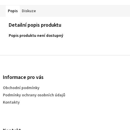
Popis
Diskuze
Detailní popis produktu
Popis produktu není dostupný
Z
á
p
a
Informace pro vás
t
Obchodní podmínky
í
Podmínky ochrany osobních údajů
Kontakty