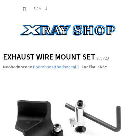
Přejít
NÁKUP
na
CZK
obsah
KOŠÍK
EXHAUST WIRE MOUNT SET
358723
Průměrné
Neohodnoceno
Podrobnosti hodnocení
Značka:
XRAY
hodnocení
produktu
je
0,0
z
5
hvězdiček.