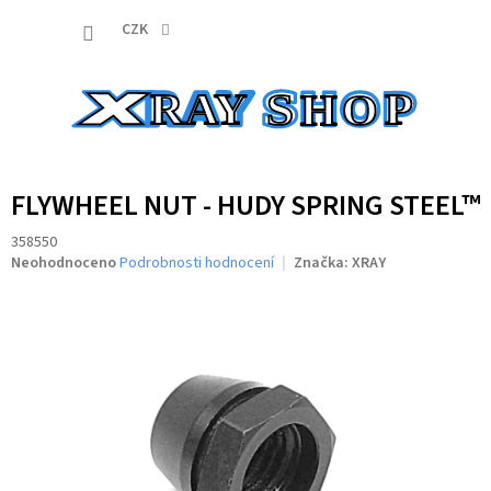
Přejít
NÁKUP
na
CZK
obsah
KOŠÍK
FLYWHEEL NUT - HUDY SPRING STEEL™
358550
Průměrné
Neohodnoceno
Podrobnosti hodnocení
Značka:
XRAY
hodnocení
produktu
je
0,0
z
5
hvězdiček.