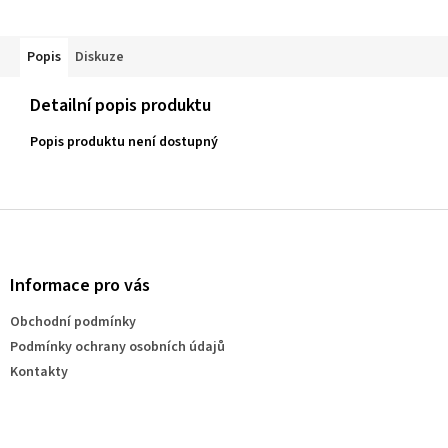
Popis
Diskuze
Detailní popis produktu
Popis produktu není dostupný
Z
á
p
a
Informace pro vás
t
Obchodní podmínky
í
Podmínky ochrany osobních údajů
Kontakty