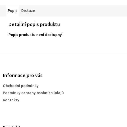
Popis
Diskuze
Detailní popis produktu
Popis produktu není dostupný
Z
á
p
a
Informace pro vás
t
Obchodní podmínky
í
Podmínky ochrany osobních údajů
Kontakty