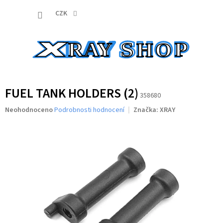
Přejít
NÁKUP
na
CZK
obsah
KOŠÍK
FUEL TANK HOLDERS (2)
358680
Průměrné
Neohodnoceno
Podrobnosti hodnocení
Značka:
XRAY
hodnocení
produktu
je
0,0
z
5
hvězdiček.