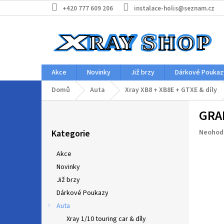
Přejít
+420 777 609 206
instalace-holis@seznam.cz
na
obsah
Akce
Novinky
Již brzy
Dárkové Poukaz
Domů
Auta
Xray XB8 + XB8E + GTXE & díly
P
GRAP
o
Přeskočit
s
Průměr
Kategorie
Neohod
kategorie
t
hodnoc
r
produkt
Akce
a
je
Novinky
n
0,0
z
Již brzy
n
5
í
Dárkové Poukazy
hvězdič
p
Auta
a
Xray 1/10 touring car & díly