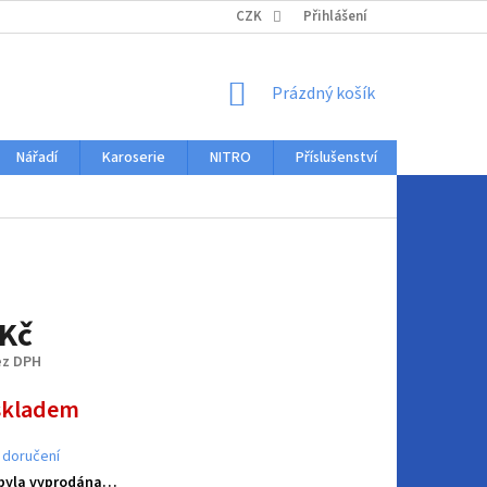
KONTAKTY
CZK
Přihlášení
NÁKUPNÍ
Prázdný košík
KOŠÍK
Nářadí
Karoserie
NITRO
Příslušenství
Auto dopl
 Kč
ez DPH
skladem
 doručení
 byla vyprodána…