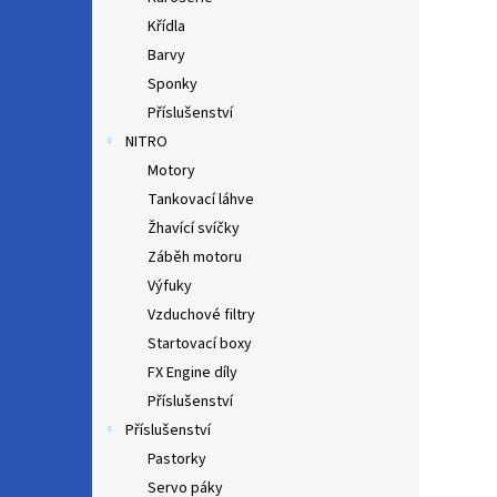
Křídla
Barvy
Sponky
Příslušenství
NITRO
Motory
Tankovací láhve
Žhavící svíčky
Záběh motoru
Výfuky
Vzduchové filtry
Startovací boxy
FX Engine díly
Příslušenství
Příslušenství
Pastorky
Servo páky