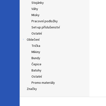
Stojánky
Váhy
Misky
Pracovní podložky
Set-up příslušenství
Ostatní
Oblečení
Trička
Mikiny
Bundy
Čepice
Batohy
Ostatní
Promo materiály
Značky
Z
á