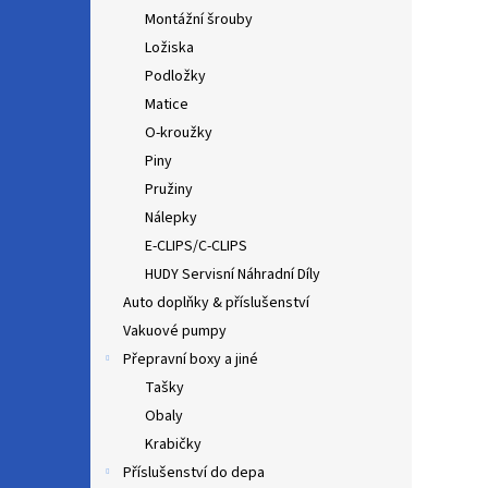
Montážní šrouby
Ložiska
Podložky
Matice
O-kroužky
Piny
Pružiny
Nálepky
E-CLIPS/C-CLIPS
HUDY Servisní Náhradní Díly
Auto doplňky & příslušenství
Vakuové pumpy
Přepravní boxy a jiné
Tašky
Obaly
Krabičky
Příslušenství do depa