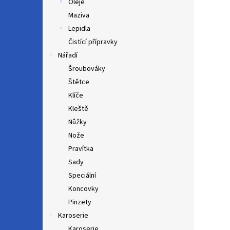
Oleje
Maziva
Lepidla
Čistící přípravky
Nářadí
Šroubováky
Štětce
Klíče
Kleště
Nůžky
Nože
Pravítka
Sady
Speciální
Koncovky
Pinzety
Karoserie
Karoserie