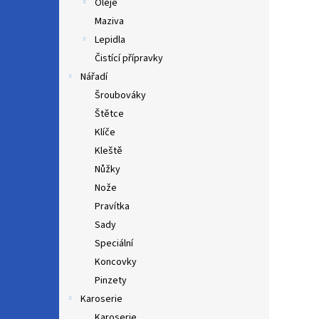
Oleje
Maziva
Lepidla
Čistící přípravky
Nářadí
Šroubováky
Štětce
Klíče
Kleště
Nůžky
Nože
Pravítka
Sady
Speciální
Koncovky
Pinzety
Karoserie
Karoserie