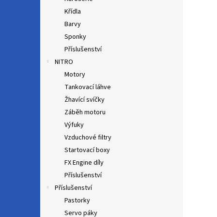
Křídla
Barvy
Sponky
Příslušenství
NITRO
Motory
Tankovací láhve
Žhavící svíčky
Záběh motoru
Výfuky
Vzduchové filtry
Startovací boxy
FX Engine díly
Příslušenství
Příslušenství
Pastorky
Servo páky