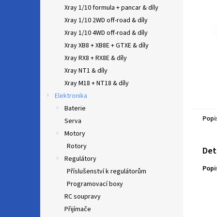
n
Xray 1/10 formula + pancar & díly
e
Xray 1/10 2WD off-road & díly
l
Xray 1/10 4WD off-road & díly
Xray XB8 + XB8E + GTXE & díly
Xray RX8 + RX8E & díly
Xray NT1 & díly
Xray M18 + NT18 & díly
Elektronika
Baterie
Popi
Serva
Motory
Rotory
Det
Regulátory
Popi
Příslušenství k regulátorům
Programovací boxy
RC soupravy
Přijímače