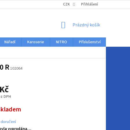
KONTAKTY
CZK
Přihlášení
NÁKUPNÍ
Prázdný košík
KOŠÍK
Nářadí
Karoserie
NITRO
Příslušenství
Auto dopl
0 R
102064
 Kč
ez DPH
skladem
 doručení
 byla vyprodána…