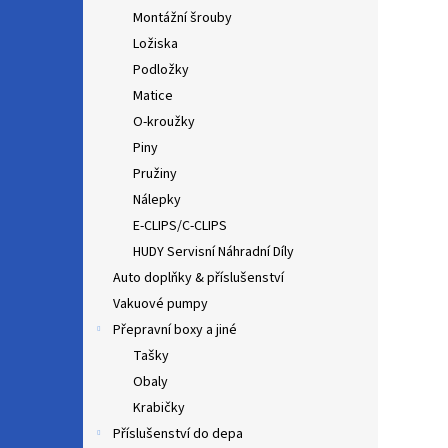
Montážní šrouby
Ložiska
Podložky
Matice
O-kroužky
Piny
Pružiny
Nálepky
E-CLIPS/C-CLIPS
HUDY Servisní Náhradní Díly
Auto doplňky & příslušenství
Vakuové pumpy
Přepravní boxy a jiné
Tašky
Obaly
Krabičky
Příslušenství do depa