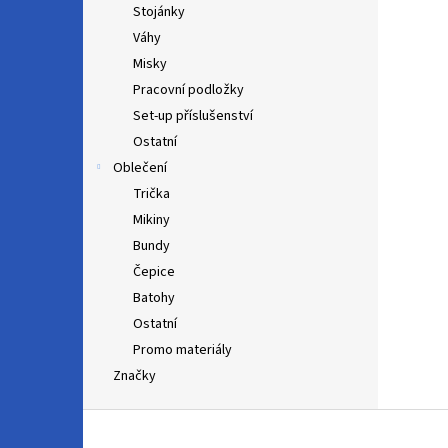
Stojánky
Váhy
Misky
Pracovní podložky
Set-up příslušenství
Ostatní
Oblečení
Trička
Mikiny
Bundy
Čepice
Batohy
Ostatní
Promo materiály
Značky
Z
á