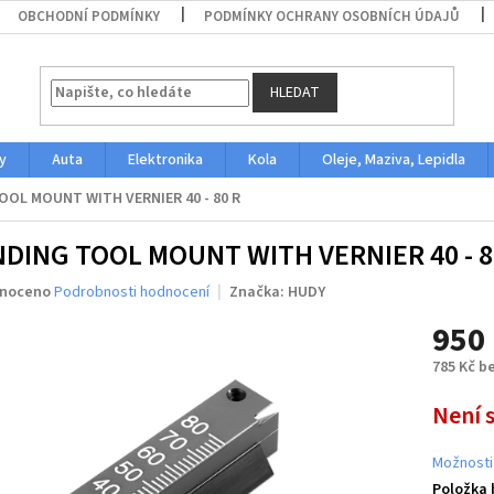
OBCHODNÍ PODMÍNKY
PODMÍNKY OCHRANY OSOBNÍCH ÚDAJŮ
HLEDAT
y
Auta
Elektronika
Kola
Oleje, Maziva, Lepidla
OOL MOUNT WITH VERNIER 40 - 80 R
NDING TOOL MOUNT WITH VERNIER 40 - 8
né
noceno
Podrobnosti hodnocení
Značka:
HUDY
ení
950
u
785 Kč b
Měrná
Není 
cena:
ek.
Možnosti
Položka