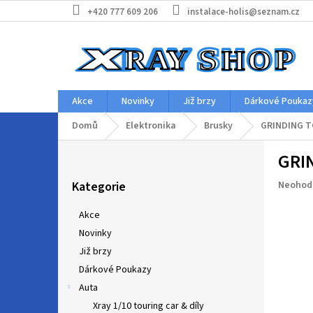
Přejít
+420 777 609 206
instalace-holis@seznam.cz
na
obsah
Akce
Novinky
Již brzy
Dárkové Poukaz
Domů
Elektronika
Brusky
GRINDING T
P
GRI
o
Přeskočit
s
Průměr
Kategorie
Neohod
kategorie
t
hodnoc
r
produkt
Akce
a
je
Novinky
n
0,0
z
Již brzy
n
5
í
Dárkové Poukazy
hvězdič
p
Auta
a
Xray 1/10 touring car & díly