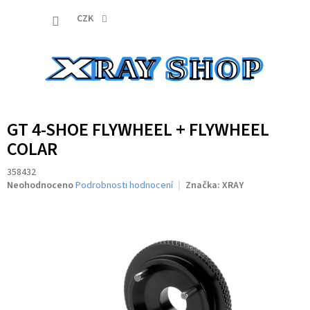
Přejít
NÁKUP
na
CZK
obsah
KOŠÍK
GT 4-SHOE FLYWHEEL + FLYWHEEL
COLAR
358432
Průměrné
Neohodnoceno
Podrobnosti hodnocení
Značka:
XRAY
hodnocení
produktu
je
0,0
z
5
hvězdiček.