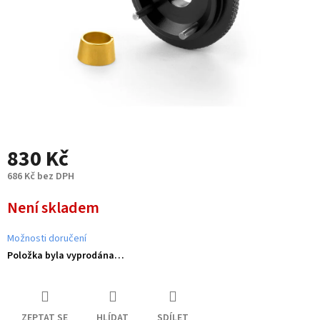
830 Kč
686 Kč bez DPH
Měrná
Není skladem
cena:
Možnosti doručení
Položka byla vyprodána…
ZEPTAT SE
HLÍDAT
SDÍLET