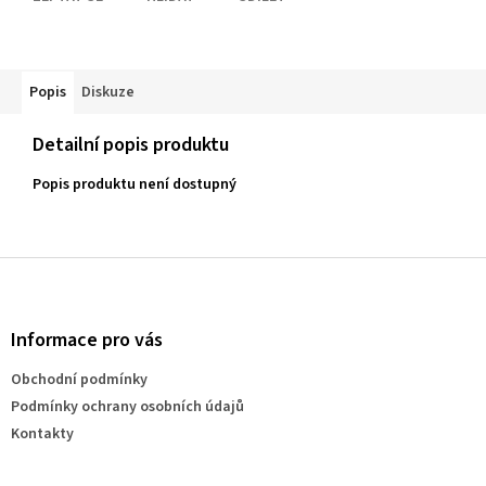
Popis
Diskuze
Detailní popis produktu
Popis produktu není dostupný
Z
á
p
a
Informace pro vás
t
Obchodní podmínky
í
Podmínky ochrany osobních údajů
Kontakty